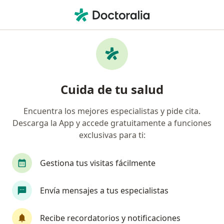
Men
Infiltraciones • Jesús María, Lima
Filtros
• 1
Seguro
Mapa
Especialistas en Infiltraciones Jesús María
Cuida de tu salud
Encuentra los mejores especialistas y pide cita.
¿Qué especialidad estás buscando?
Descarga la App y accede gratuitamente a funciones
Traumatólogo y Ortopedista
Dermatólogo
exclusivas para ti:
Gestiona tus visitas fácilmente
Envía mensajes a tus especialistas
Recibe recordatorios y notificaciones