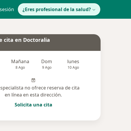
 sesión
¿Eres profesional de la salud?
 cita en Doctoralia
Mañana
Dom
lunes
Mar
Mié
8 Ago
9 Ago
10 Ago
11 Ago
12 Ag
especialista no ofrece reserva de cita
en línea en esta dirección.
Solicita una cita