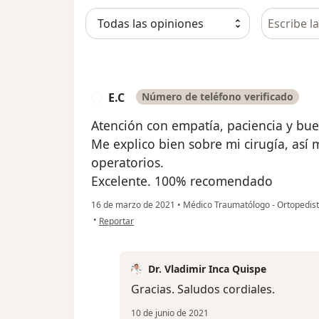
Busca en 
E.C
Número de teléfono verificado
E
Atención con empatía, paciencia y bue
Me explico bien sobre mi cirugía, así
operatorios.
Excelente. 100% recomendado
16 de marzo de 2021
•
Médico Traumatólogo - Ortopedista
en opinión del usuario E.C
•
Reportar
Dr. Vladimir Inca Quispe
Gracias. Saludos cordiales.
10 de junio de 2021