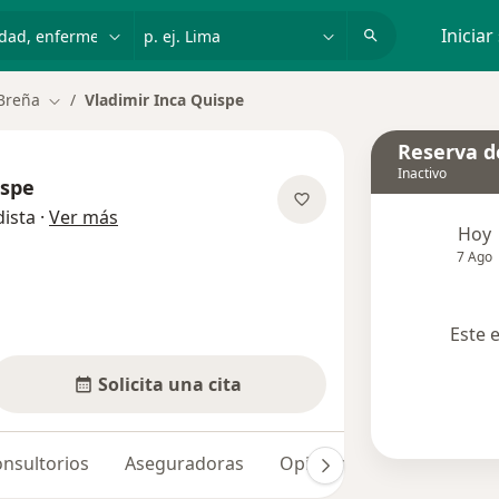
dad, enfermedad o nombre
p. ej. Lima
Iniciar
Breña
Vladimir Inca Quispe
Cambiar de ciudad
Reserva de
Inactivo
ispe
sobre las especializaciones
ista
·
Ver más
Hoy
7 Ago
Este 
Solicita una cita
nsultorios
Aseguradoras
Opiniones (1)