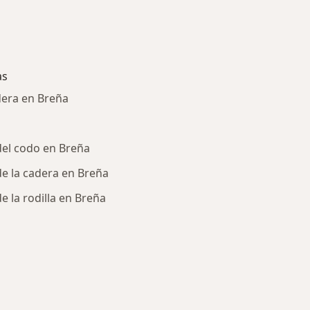
as
dera en Breña
el codo en Breña
e la cadera en Breña
 la rodilla en Breña
ría: Enfermedades más tratadas