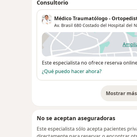
Consultorio
Médico Traumatólogo - Ortopedist
Av. Brasil 680 Costado del Hospital del N
Ampli
se
Disponibilidad
Este especialista no ofrece reserva onlin
¿Qué puedo hacer ahora?
Mostrar más 
so
No se aceptan aseguradoras
Este especialista sólo acepta pacientes pr
directamente para reservar, o encontrar ot