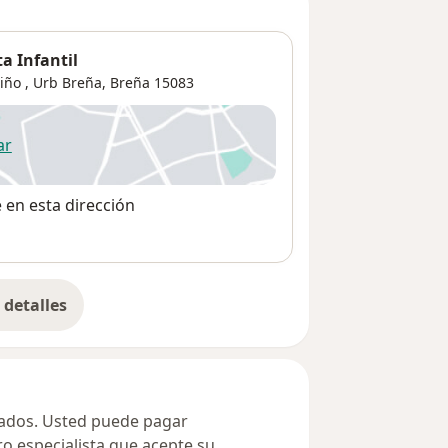
a Infantil
iño ,
Urb Breña
,
Breña
15083
ar
 abre en una nueva pestaña
e en esta dirección
detalles
bre la dirección
ivados. Usted puede pagar
ro especialista que acepte su