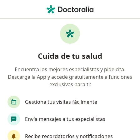
Men
Artroplastia De Cadera • Jesús María, Lima
Filtros
• 1
Seguro
Mapa
Especialistas en Artroplastia de cadera
Cuida de tu salud
Jesús María
Encuentra los mejores especialistas y pide cita.
Descarga la App y accede gratuitamente a funciones
¿Qué especialidad estás buscando?
exclusivas para ti:
Traumatólogo y Ortopedista
Anestesiólogo
Gestiona tus visitas fácilmente
Envía mensajes a tus especialistas
Recibe recordatorios y notificaciones