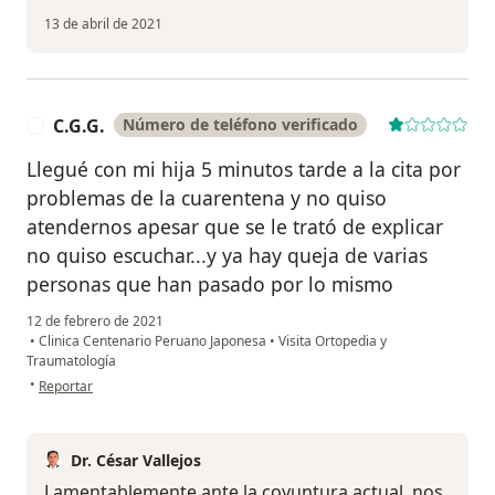
13 de abril de 2021
C.G.G.
Número de teléfono verificado
C
Llegué con mi hija 5 minutos tarde a la cita por
problemas de la cuarentena y no quiso
atendernos apesar que se le trató de explicar
no quiso escuchar...y ya hay queja de varias
personas que han pasado por lo mismo
12 de febrero de 2021
•
Clinica Centenario Peruano Japonesa
•
Visita Ortopedia y
Traumatología
en opinión del usuario C.G.G.
•
Reportar
Dr. César Vallejos
Lamentablemente ante la coyuntura actual, nos