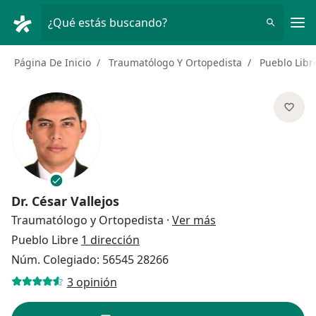
Men
¿Qué estás buscando?
Página De Inicio
Traumatólogo Y Ortopedista
Pueblo Libr
Dr.
César Vallejos
sobre las especial
Traumatólogo y Ortopedista
·
Ver más
Pueblo Libre
1 dirección
Núm. Colegiado: 56545 28266
3 opinión