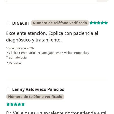
DiGaChi
Número de teléfono verificado
D
Excelente atención. Explica con paciencia el
diagnóstico y tratamiento.
15 de junio de 2026
•
Clinica Centenario Peruano Japonesa
•
Visita Ortopedia y
Traumatología
en opinión del usuario DiGaChi
•
Reportar
Lenny Valdiviezo Palacios
L
Número de teléfono verificado
Dr. Vallejos es un excelente doctor atiende a mi