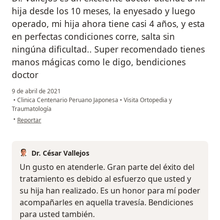
hija desde los 10 meses, la enyesado y luego
operado, mi hija ahora tiene casi 4 años, y esta
en perfectas condiciones corre, salta sin
ningúna dificultad.. Super recomendado tienes
manos mágicas como le digo, bendiciones
doctor
9 de abril de 2021
•
Clinica Centenario Peruano Japonesa
•
Visita Ortopedia y
Traumatología
en opinión del usuario Lenny Valdiviezo Palacios
•
Reportar
Dr. César Vallejos
Un gusto en atenderle. Gran parte del éxito del
tratamiento es debido al esfuerzo que usted y
su hija han realizado. Es un honor para mí poder
acompañarles en aquella travesía. Bendiciones
para usted también.