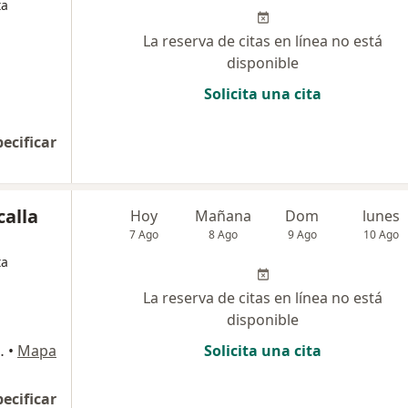
ta
La reserva de citas en línea no está
disponible
Solicita una cita
pecificar
calla
Hoy
Mañana
Dom
lunes
7 Ago
8 Ago
9 Ago
10 Ago
ta
La reserva de citas en línea no está
disponible
ero 42, Arequipa
•
Mapa
Solicita una cita
pecificar