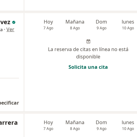
avez
Hoy
Mañana
Dom
lunes
7 Ago
8 Ago
9 Ago
10 Ago
·
Ver
ta
La reserva de citas en línea no está
disponible
Solicita una cita
pecificar
arrera
Hoy
Mañana
Dom
lunes
7 Ago
8 Ago
9 Ago
10 Ago