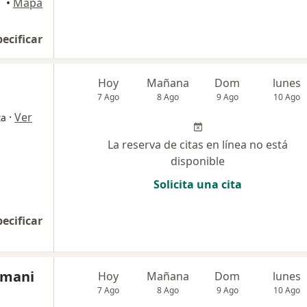
quipa
•
Mapa
pecificar
Hoy
Mañana
Dom
lunes
7 Ago
8 Ago
9 Ago
10 Ago
·
Ver
ta
La reserva de citas en línea no está
disponible
Solicita una cita
pecificar
amani
Hoy
Mañana
Dom
lunes
7 Ago
8 Ago
9 Ago
10 Ago