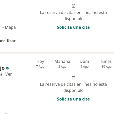
La reserva de citas en línea no está
disponible
•
Mapa
Solicita una cita
pecificar
Hoy
Mañana
Dom
lunes
jo
7 Ago
8 Ago
9 Ago
10 Ago
·
Ver
ta
La reserva de citas en línea no está
disponible
Solicita una cita