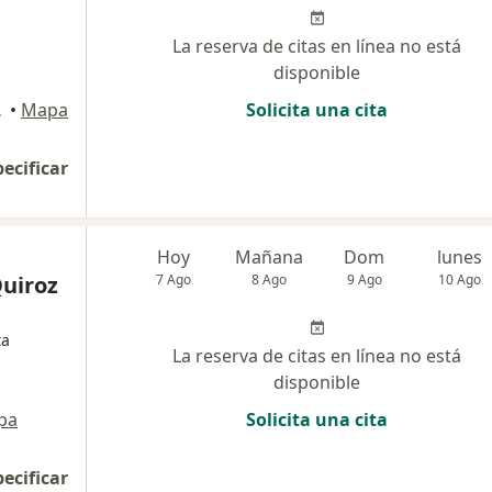
La reserva de citas en línea no está
disponible
requipa
•
Mapa
Solicita una cita
pecificar
Hoy
Mañana
Dom
lunes
uiroz
7 Ago
8 Ago
9 Ago
10 Ago
ta
La reserva de citas en línea no está
disponible
pa
Solicita una cita
pecificar