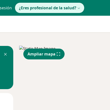
 sesión
¿Eres profesional de la salud?
Ampliar mapa
Mar
Mié
Jue
11 Ago
12 Ago
13 Ago