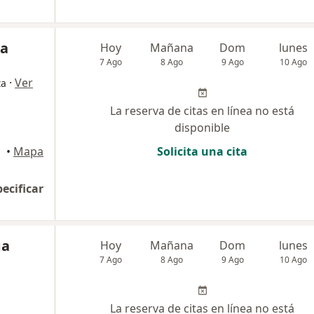
ra
Hoy
Mañana
Dom
lunes
7 Ago
8 Ago
9 Ago
10 Ago
·
Ver
ta
La reserva de citas en línea no está
disponible
•
Mapa
Solicita una cita
pecificar
ga
Hoy
Mañana
Dom
lunes
7 Ago
8 Ago
9 Ago
10 Ago
La reserva de citas en línea no está