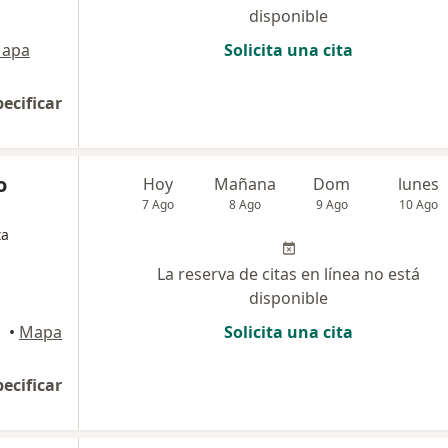
disponible
apa
Solicita una cita
pecificar
o
Hoy
Mañana
Dom
lunes
7 Ago
8 Ago
9 Ago
10 Ago
ta
La reserva de citas en línea no está
disponible
•
Mapa
Solicita una cita
pecificar