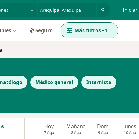
dad, enfermedad o nombre
p. ej. Lima
Iniciar
ibles
Seguro
Más filtros
•
1
a
matólogo
Médico general
Internista
Hoy
Mañana
Dom
lunes
7 Ago
8 Ago
9 Ago
10 Ago