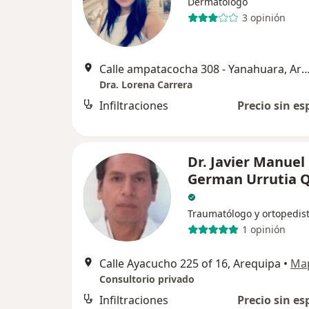
Dermatólogo
3 opinión
Calle ampatacocha 308 - Yanahuara, A
Dra. Lorena Carrera
Infiltraciones
Precio sin es
Dr. Javier Manuel
German Urrutia Q
Traumatólogo y ortopedis
1 opinión
Calle Ayacucho 225 of 16, Arequipa
•
Ma
Consultorio privado
Infiltraciones
Precio sin es