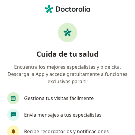
Men
Electromiografía • Surco, Lima
Filtros
• 1
Seguro
Mapa
Especialistas en Electromiografía Surco
Cuida de tu salud
Encuentra los mejores especialistas y pide cita.
¿Qué especialidad estás buscando?
Descarga la App y accede gratuitamente a funciones
Neurólogo
Médico general
Cardiólogo
exclusivas para ti:
Gestiona tus visitas fácilmente
Envía mensajes a tus especialistas
Recibe recordatorios y notificaciones