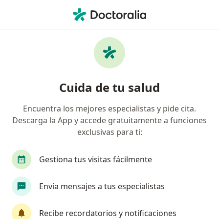
Men
Ecografia Obstétrica • San Borja, Lima
Filtros
• 1
Seguro
Mapa
Especialistas en Ecografia obstétrica San
Cuida de tu salud
Borja
Encuentra los mejores especialistas y pide cita.
Descarga la App y accede gratuitamente a funciones
¿Qué especialidad estás buscando?
exclusivas para ti:
Ginecólogo
Oncólogo
Radiólogo
Car
Gestiona tus visitas fácilmente
Envía mensajes a tus especialistas
Recibe recordatorios y notificaciones