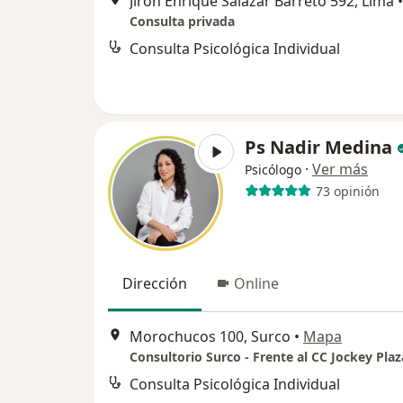
Jirón Enrique Salazar Barreto 592, Lima
•
Consulta privada
Consulta Psicológica Individual
Ps Nadir Medina
·
Ver más
Psicólogo
73 opinión
Dirección
Online
Morochucos 100, Surco
•
Mapa
Consultorio Surco - Frente al CC Jockey Plaz
Consulta Psicológica Individual