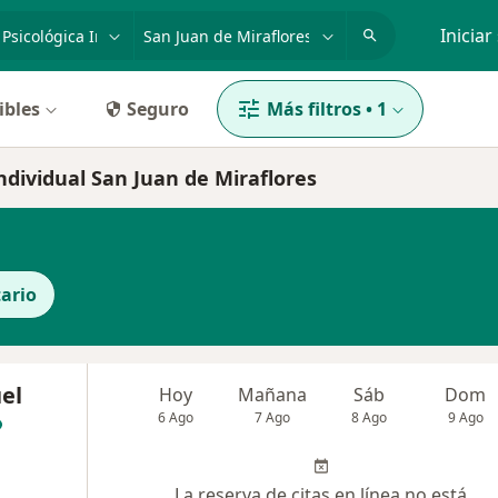
dad, enfermedad o nombre
p. ej. Lima
Iniciar
ibles
Seguro
Más filtros
•
1
Individual San Juan de Miraflores
ario
el
Hoy
Mañana
Sáb
Dom
6 Ago
7 Ago
8 Ago
9 Ago
La reserva de citas en línea no está