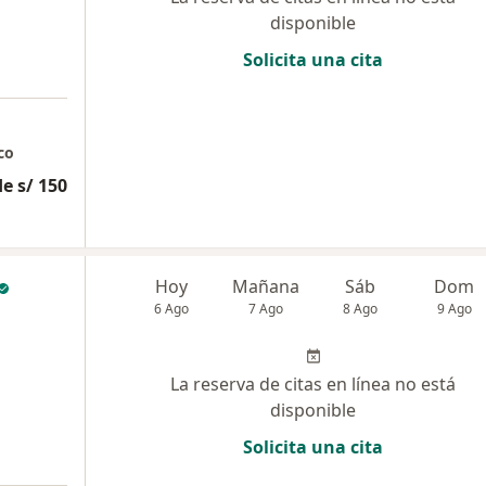
disponible
Solicita una cita
co
e s/ 150
Hoy
Mañana
Sáb
Dom
6 Ago
7 Ago
8 Ago
9 Ago
La reserva de citas en línea no está
disponible
Solicita una cita