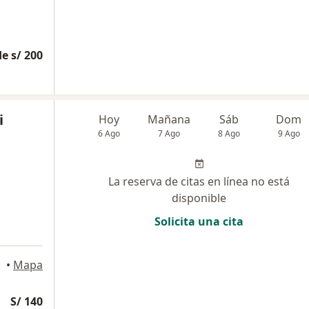
e s/ 200
i
Hoy
Mañana
Sáb
Dom
6 Ago
7 Ago
8 Ago
9 Ago
La reserva de citas en línea no está
disponible
Solicita una cita
•
Mapa
S/ 140