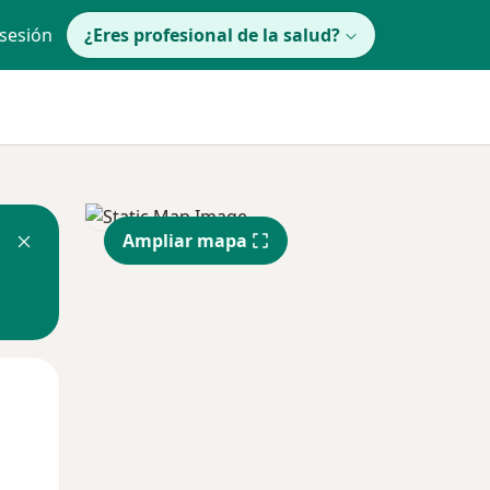
 sesión
¿Eres profesional de la salud?
Ampliar mapa
lunes
Mar
Mié
10 Ago
11 Ago
12 Ago