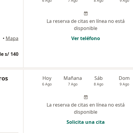
6 Ago
7 Ago
8 Ago
9 Ago
La reserva de citas en línea no está
disponible
•
Mapa
Ver teléfono
e s/ 140
ros
Hoy
Mañana
Sáb
Dom
6 Ago
7 Ago
8 Ago
9 Ago
La reserva de citas en línea no está
disponible
Solicita una cita