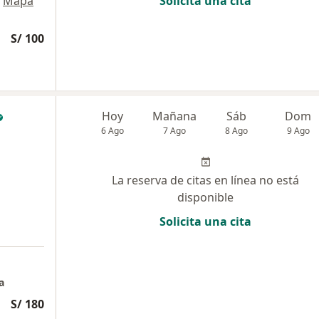
Mapa
Solicita una cita
S/ 100
Hoy
Mañana
Sáb
Dom
6 Ago
7 Ago
8 Ago
9 Ago
La reserva de citas en línea no está
disponible
Solicita una cita
a
S/ 180