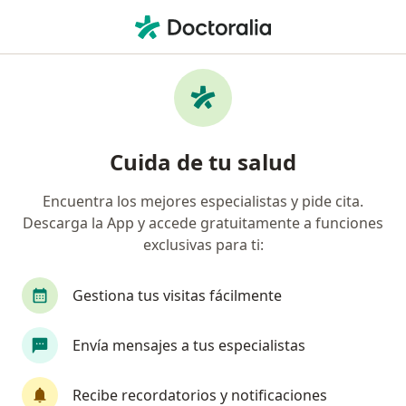
Men
Certificado Capacidad Mental Para Trámites Legales • Lima, Lima
Filtros
• 1
Seguro
Mapa
Especialistas en Certificado capacidad
Cuida de tu salud
mental para trámites legales Lima
Encuentra los mejores especialistas y pide cita.
Descarga la App y accede gratuitamente a funciones
¿Qué especialidad estás buscando?
exclusivas para ti:
Neurólogo
Médico general
Especialista e
Gestiona tus visitas fácilmente
Envía mensajes a tus especialistas
Recibe recordatorios y notificaciones