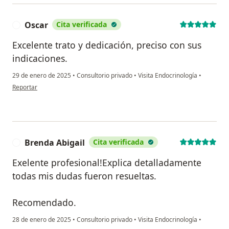
Oscar
Cita verificada
O
Excelente trato y dedicación, preciso con sus
indicaciones.
29 de enero de 2025
•
Consultorio privado
•
Visita Endocrinología
•
en opinión del usuario Oscar
Reportar
Brenda Abigail
Cita verificada
B
Exelente profesional!Explica detalladamente
todas mis dudas fueron resueltas.
Recomendado.
28 de enero de 2025
•
Consultorio privado
•
Visita Endocrinología
•
en opinión del usuario Brenda Abigail