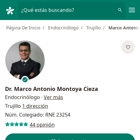
Men
¿Qué estás buscando?
Página De Inicio
Endocrinólogo
Trujillo
Marco Antonio
Dr.
Marco Antonio Montoya Cieza
sobre las especializaciones
Endocrinólogo
·
Ver más
Trujillo
1 dirección
Núm. Colegiado: RNE 23254
44 opinión