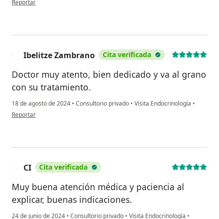
Reportar
Ibelitze Zambrano
Cita verificada
I
Doctor muy atento, bien dedicado y va al grano
con su tratamiento.
18 de agosto de 2024
•
Consultorio privado
•
Visita Endocrinología
•
en opinión del usuario Ibelitze Zambrano
Reportar
CI
Cita verificada
C
Muy buena atención médica y paciencia al
explicar, buenas indicaciones.
24 de junio de 2024
•
Consultorio privado
•
Visita Endocrinología
•