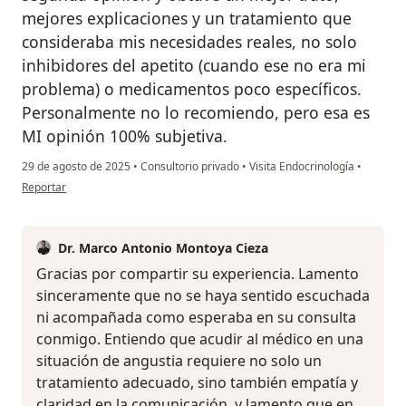
mejores explicaciones y un tratamiento que
consideraba mis necesidades reales, no solo
inhibidores del apetito (cuando ese no era mi
problema) o medicamentos poco específicos.
Personalmente no lo recomiendo, pero esa es
MI opinión 100% subjetiva.
29 de agosto de 2025
•
Consultorio privado
•
Visita Endocrinología
•
en opinión del usuario V.O.
Reportar
Dr. Marco Antonio Montoya Cieza
Gracias por compartir su experiencia. Lamento
sinceramente que no se haya sentido escuchada
ni acompañada como esperaba en su consulta
conmigo. Entiendo que acudir al médico en una
situación de angustia requiere no solo un
tratamiento adecuado, sino también empatía y
claridad en la comunicación, y lamento que en