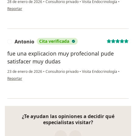
28 de enero de 2026
•
Consultorio privado
•
Visita Endocrinología
•
en opinión del usuario Julio Pairazamán
Reportar
Antonio
Cita verificada
A
fue una explicacion muy profecional pude
satisfacer muy dudas
23 de enero de 2026
•
Consultorio privado
•
Visita Endocrinología
•
en opinión del usuario Antonio
Reportar
¿Te ayudan las opiniones a decidir qué
especialistas visitar?