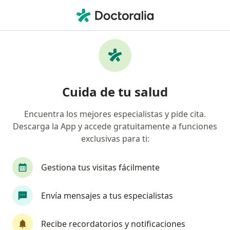
Men
Atención Médica Especializada En Psiquiatría • Cusco, Cusco
Filtros
• 1
Mapa
Especialistas en Atención Médica
Cuida de tu salud
Especializada en Psiquiatría Cusco
Encuentra los mejores especialistas y pide cita.
Descarga la App y accede gratuitamente a funciones
¿Qué especialidad estás buscando?
exclusivas para ti:
Psiquiatra
Gestiona tus visitas fácilmente
Envía mensajes a tus especialistas
Recibe recordatorios y notificaciones