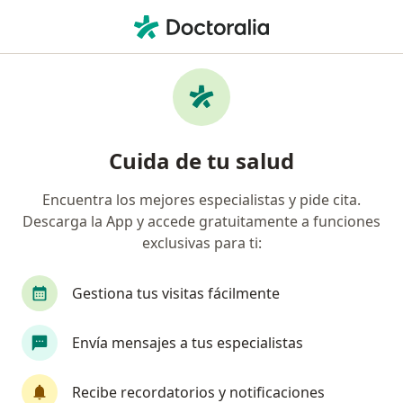
Men
Visita Domiciliaria Psiquiatría • Cusco, Cusco
Filtros
• 1
Mapa
Especialistas en Visita domiciliaria
Cuida de tu salud
Psiquiatría Cusco
Encuentra los mejores especialistas y pide cita.
Descarga la App y accede gratuitamente a funciones
¿Qué especialidad estás buscando?
exclusivas para ti:
Psiquiatra
Gestiona tus visitas fácilmente
Envía mensajes a tus especialistas
Recibe recordatorios y notificaciones