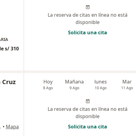
La reserva de citas en línea no está
disponible
Solicita una cita
ARIA
e s/ 310
a Cruz
Hoy
Mañana
lunes
Mar
8 Ago
9 Ago
10 Ago
11 Ago
La reserva de citas en línea no está
disponible
, Perú, Lima
•
Mapa
Solicita una cita