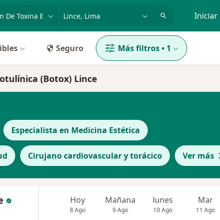
dad, enfermedad o nombre
p. ej. Lima
Iniciar
ibles
Seguro
Más filtros
•
1
otulínica (Botox) Lince
Especialista en Medicina Estética
ud
Cirujano cardiovascular y torácico
Ver más
e
Hoy
Mañana
lunes
Mar
8 Ago
9 Ago
10 Ago
11 Ago