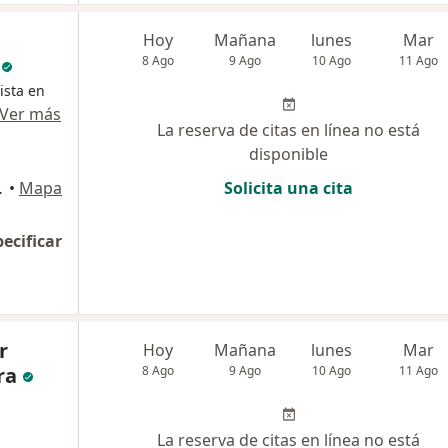
Hoy
Mañana
lunes
Mar
8 Ago
9 Ago
10 Ago
11 Ago
ista en
Ver más
La reserva de citas en línea no está
disponible
f. 215, San Isidro
•
Mapa
Solicita una cita
pecificar
r
Hoy
Mañana
lunes
Mar
ra
8 Ago
9 Ago
10 Ago
11 Ago
La reserva de citas en línea no está