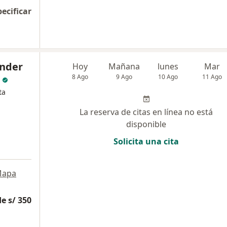
pecificar
ander
Hoy
Mañana
lunes
Mar
8 Ago
9 Ago
10 Ago
11 Ago
ta
La reserva de citas en línea no está
disponible
Solicita una cita
apa
e s/ 350