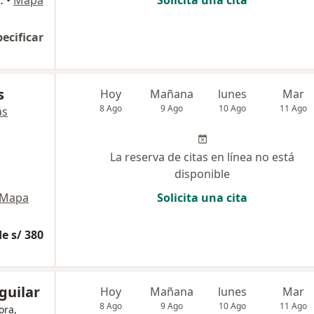
aria Lima, Jesús María
•
Mapa
Solicita una cita
pecificar
s
Hoy
Mañana
lunes
Mar
8 Ago
9 Ago
10 Ago
11 Ago
ás
La reserva de citas en línea no está
disponible
Mapa
Solicita una cita
e s/ 380
guilar
Hoy
Mañana
lunes
Mar
8 Ago
9 Ago
10 Ago
11 Ago
ora,