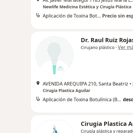
Av. Javier Mariátegui 1183 Jesus M
Newlife Medicina Estética y Cirugía Plástica
Aplicación de Toxina Botulínica (Botox)
Precio sin es
Dr. Raul Ruiz Roja
·
Ver m
Cirujano plástico
AVENIDA AREQUIPA 210, Santa Beatriz
•
Cirugia Plastica Aguilar
Aplicación de Toxina Botulínica (Botox)
desd
Cirugia Plastica A
Cirugía plástica y reparad