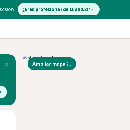
 sesión
¿Eres profesional de la salud?
Ampliar mapa
Mié
Jue
Vie
12 Ago
13 Ago
14 Ago