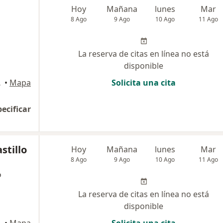
Hoy
Mañana
lunes
Mar
8 Ago
9 Ago
10 Ago
11 Ago
La reserva de citas en línea no está
disponible
rú, Lima
•
Mapa
Solicita una cita
pecificar
stillo
Hoy
Mañana
lunes
Mar
8 Ago
9 Ago
10 Ago
11 Ago
o
La reserva de citas en línea no está
disponible