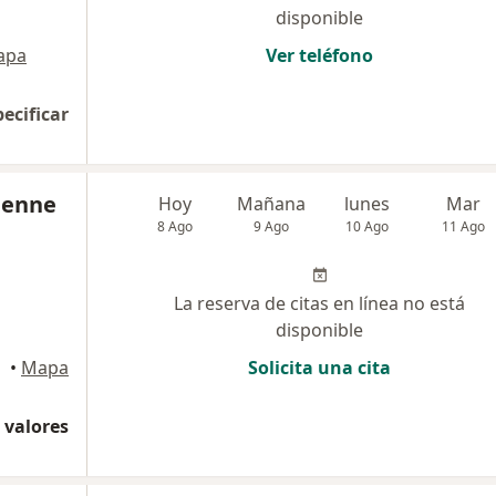
disponible
apa
Ver teléfono
pecificar
lenne
Hoy
Mañana
lunes
Mar
8 Ago
9 Ago
10 Ago
11 Ago
La reserva de citas en línea no está
disponible
•
Mapa
Solicita una cita
 valores