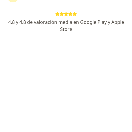
5 opinión
Av. Carlos Izaguirre 1234, Lima
•
Mapa
4.8 y 4.8 de valoración media en Google Play y Apple
Ningún profesional de este centro tiene citas disponibles
Store
Mostrar perfil
HolaDoc
·
Ver más
Laboratorio clínico, Urología, Endocrinología
Avenida 28 de Julio, Jesús María
•
Mapa