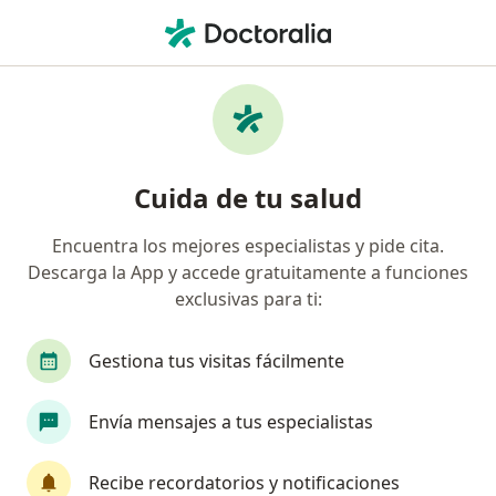
Men
Técnico En Laboratorio Clínico • Pueblo Libre, Lima
Filtros
Seguro
Mapa
Técnicos en laboratorio clínico en Pueblo
Cuida de tu salud
Libre
Encuentra los mejores especialistas y pide cita.
Descarga la App y accede gratuitamente a funciones
exclusivas para ti:
Gestiona tus visitas fácilmente
Envía mensajes a tus especialistas
Clinica Mundo Salud
·
Laboratorio clínico, Cirugía pediátrica, Alergia - inmunología
Recibe recordatorios y notificaciones
Ver más