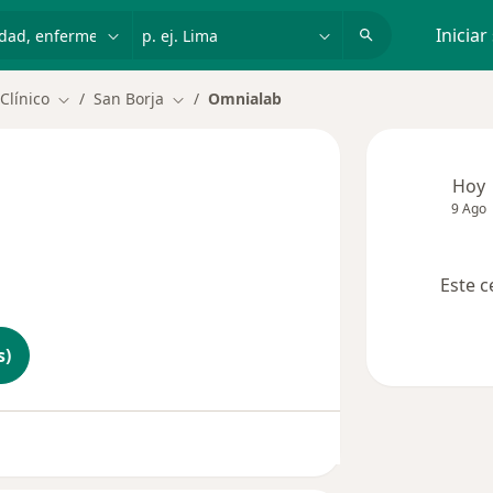
dad, enfermedad o nombre
p. ej. Lima
Iniciar
Clínico
San Borja
Omnialab
Cambiar de ciudad
Cambiar de ciudad
Hoy
9 Ago
Este c
s)