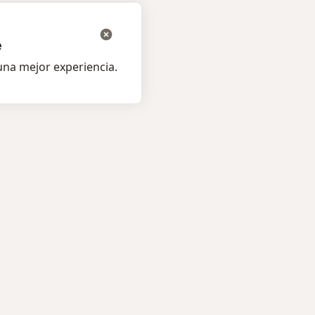
e
na mejor experiencia.
os pacientes
Para profesionales
listas
Precios
s
Servicios para especialistas
ta al Experto
Guías para especialistas
amentos
Condiciones de los Planes
os
Doctoralia
medades
tas Frecuentes
ión para celular