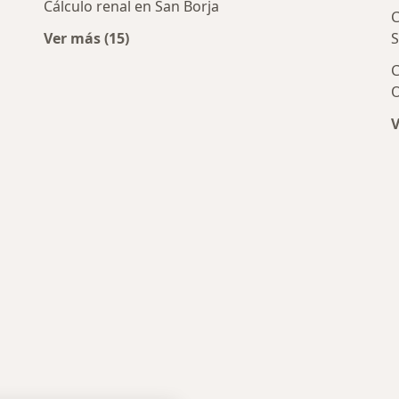
Cálculo renal en San Borja
C
Ver más (15)
S
Más en esta categoría: Enfermedades más t
C
O
icos más populares
V