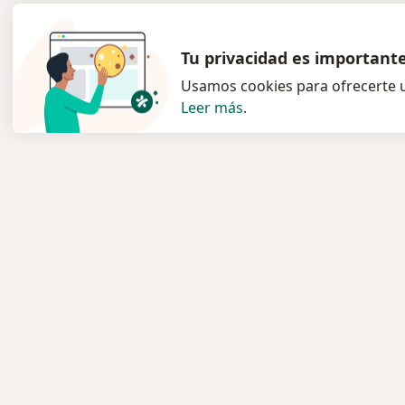
Tu privacidad es important
Usamos cookies para ofrecerte u
Leer más
.
Servicio
Para l
Privacidad y cookies
Especia
Política de privacidad para
Clínica
determinados profesionales de la
Pregun
salud
Medic
Quiénes somos
Servici
Contacto
Enfer
Empleos
Pregun
Nuevas posiciones
Condiciones Generales de
Aplicac
Contratación