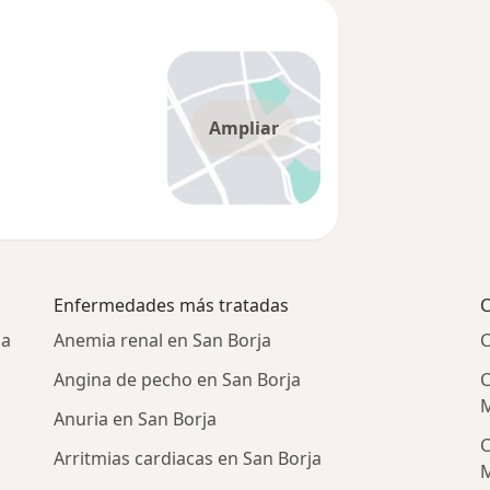
Ampliar
Enfermedades más tratadas
C
ja
Anemia renal en San Borja
C
n
Angina de pecho en San Borja
C
M
Anuria en San Borja
C
Arritmias cardiacas en San Borja
M