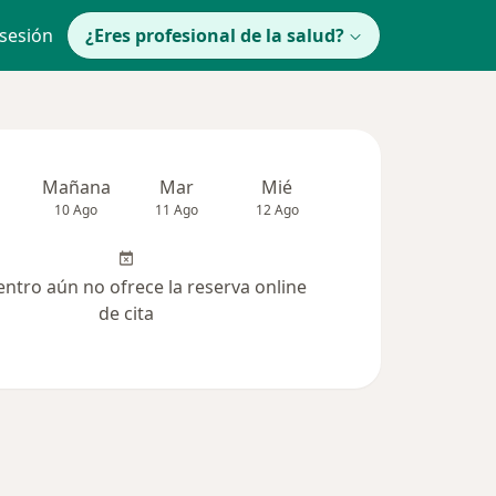
 sesión
¿Eres profesional de la salud?
Mañana
Mar
Mié
Jue
Vie
10 Ago
11 Ago
12 Ago
13 Ago
14 Ag
entro aún no ofrece la reserva online
de cita