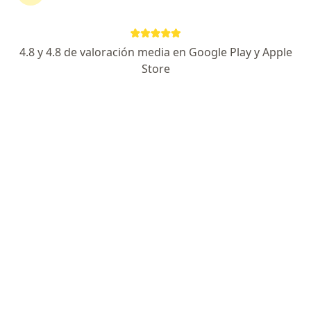
5 opinión
Av. Carlos Izaguirre 1234, Lima
•
Mapa
4.8 y 4.8 de valoración media en Google Play y Apple
Ningún profesional de este centro tiene citas disponibles
Store
Mostrar perfil
HolaDoc
·
Ver más
Laboratorio clínico, Urología, Endocrinología
Avenida 28 de Julio, Jesús María
•
Mapa