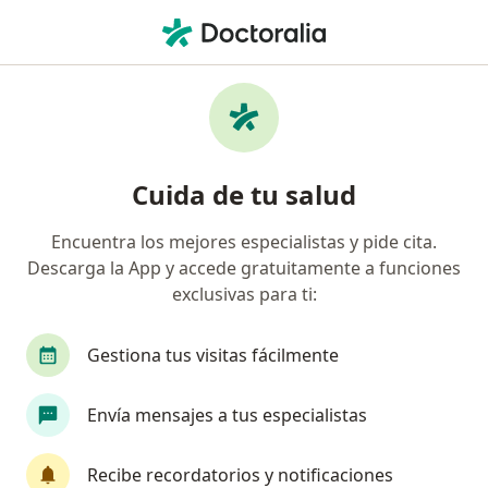
Men
Técnico En Laboratorio Clínico • Magdalena del Mar, Lima
Filtros
Seguro
Mapa
Técnicos en laboratorio clínico en
Cuida de tu salud
Magdalena del Mar
Encuentra los mejores especialistas y pide cita.
Descarga la App y accede gratuitamente a funciones
exclusivas para ti:
Gestiona tus visitas fácilmente
Envía mensajes a tus especialistas
Clinica Mundo Salud
·
Laboratorio clínico, Cirugía pediátrica, Alergia - inmunología
Recibe recordatorios y notificaciones
Ver más