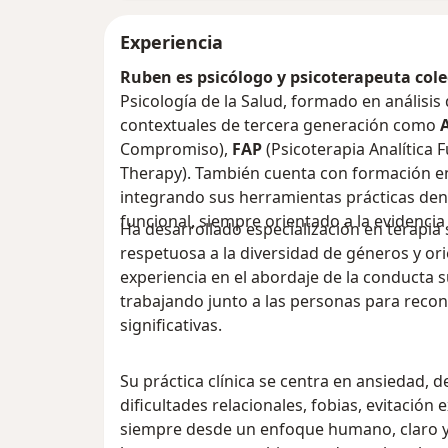
Experiencia
Ruben es psicólogo y psicoterapeuta cole
Psicología de la Salud, formado en análisis
contextuales de tercera generación como
Compromiso),
FAP
(Psicoterapia Analítica 
Therapy). También cuenta con formación 
integrando sus herramientas prácticas den
funcional, siempre orientado a la evidencia 
Ha desarrollado especialización en terapia 
respetuosa a la diversidad de géneros y or
experiencia en el abordaje de la conducta s
trabajando junto a las personas para recon
significativas.
Su práctica clínica se centra en ansiedad, d
dificultades relacionales, fobias, evitación 
siempre desde un enfoque humano, claro y 