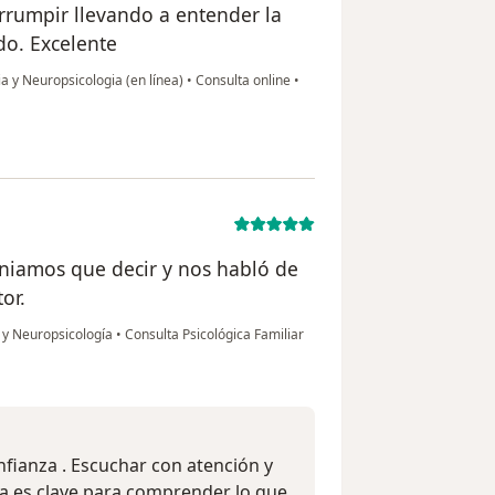
rrumpir llevando a entender la
do. Excelente
a y Neuropsicologia (en línea)
•
Consulta online
•
eniamos que decir y nos habló de
or.
a y Neuropsicología
•
Consulta Psicológica Familiar
nfianza . Escuchar con atención y
va es clave para comprender lo que