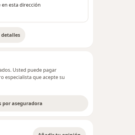
e en esta dirección
detalles
bre la dirección
ivados. Usted puede pagar
ro especialista que acepte su
as por aseguradora
Añadir tu opinión