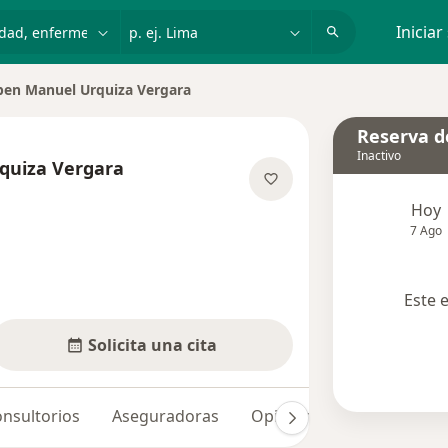
dad, enfermedad o nombre
p. ej. Lima
Iniciar
en Manuel Urquiza Vergara
 de ciudad
Reserva de
Inactivo
quiza Vergara
e las especializaciones
Hoy
7 Ago
Este 
Solicita una cita
nsultorios
Aseguradoras
Opiniones (26)
Dudas 