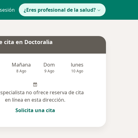
 sesión
¿Eres profesional de la salud?
 cita en Doctoralia
Mañana
Dom
lunes
Mar
Mié
8 Ago
9 Ago
10 Ago
11 Ago
12 Ag
especialista no ofrece reserva de cita
en línea en esta dirección.
Solicita una cita
solucionadas (4)