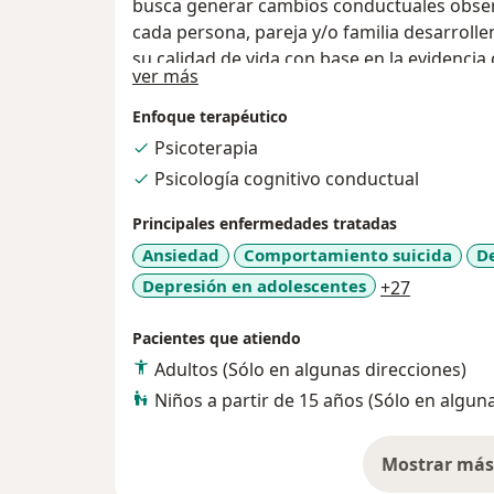
busca generar cambios conductuales obser
cada persona, pareja y/o familia desarroll
su calidad de vida con base en la evidencia c
Acerca de mí
ver más
Enfoque terapéutico
Psicoterapia
Psicología cognitivo conductual
Principales enfermedades tratadas
Ansiedad
Comportamiento suicida
D
a11y_sr_m
Depresión en adolescentes
+27
Pacientes que atiendo
Adultos (Sólo en algunas direcciones)
Niños a partir de 15 años (Sólo en algun
Mostrar más 
so