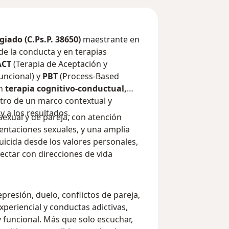
giado (C.Ps.P. 38650)
maestrante en
 de la conducta y en terapias
ACT
(Terapia de Aceptación y
Funcional) y
PBT
(Process-Based
en
terapia cognitivo-conductual,
tro de un marco contextual y
y a los resultados.
sexual y de pareja, con atención
ientaciones sexuales, y una amplia
uicida desde los valores personales,
ectar con direcciones de vida
epresión, duelo, conflictos de pareja,
experiencial y conductas adictivas,
funcional. Más que solo escuchar,