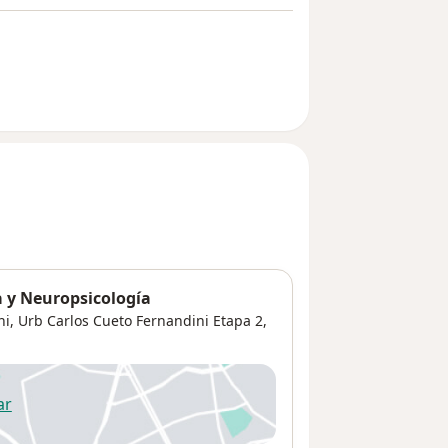
a y Neuropsicología
ni,
Urb Carlos Cueto Fernandini Etapa 2
,
ar
 abre en una nueva pestaña