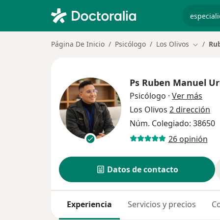
especiali
Página De Inicio
Psicólogo
Los Olivos
Rub
Cambiar
Ps
Ruben Manuel Ur
sobr
Psicólogo
·
Ver más
Los Olivos
2 dirección
Núm. Colegiado: 38650
26 opinión
Datos de contacto
Experiencia
Servicios y precios
Co