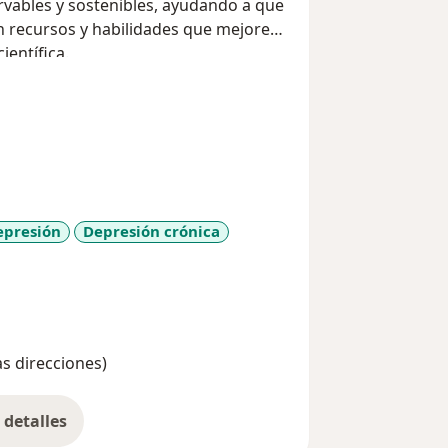
vables y sostenibles, ayudando a que
en recursos y habilidades que mejoren
ientífica.
epresión
Depresión crónica
ore_diseases
as direcciones)
detalles
bre la experiencia