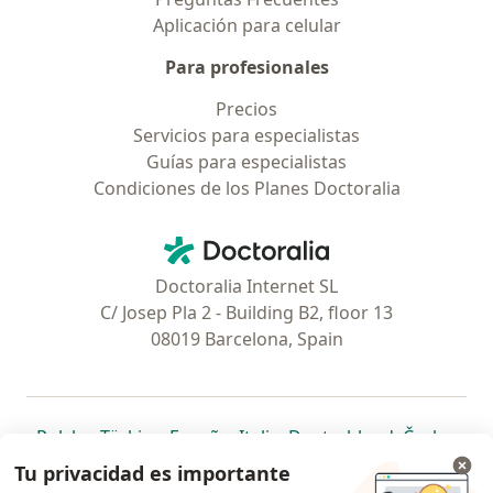
Aplicación para celular
Para profesionales
Precios
Servicios para especialistas
Guías para especialistas
Condiciones de los Planes Doctoralia
Contacto
Doctoralia - Página de inicio
Doctoralia Internet SL
C/ Josep Pla 2 - Building B2, floor 13
08019 Barcelona, Spain
se abre en una nueva pestaña
se abre en una nueva pestaña
se abre en una nueva pestaña
se abre en una nueva pes
se abre en 
se a
Polska
,
Türkiye
,
España
,
Italia
,
Deutschland
,
Česko
,
se abre en una nueva pestaña
se abre en una nueva pestaña
se abre en una nueva pestaña
se abre en una nueva p
se abre en 
se abr
Portugal
,
México
,
Chile
,
Brasil
,
Argentina
,
Perú
,
Tu privacidad es importante
se abre en una nueva pe
Colombia