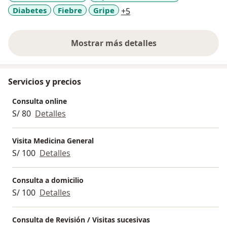
a11y_sr_more_diseases
Diabetes
Fiebre
Gripe
+5
consentimiento informado, con igual respeto por el
principio de equidad en la toma de decisiones y en la
distribución de recursos.
Mostrar más detalles
sobre la experiencia
Servicios y precios
Consulta online
S/ 80
Detalles
Visita Medicina General
S/ 100
Detalles
Consulta a domicilio
S/ 100
Detalles
Consulta de Revisión / Visitas sucesivas