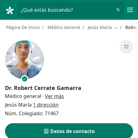
Men
¿Qué estás buscando?
Página De Inicio
Médico General
Jesús María
Rober
Cambiar de
Dr.
Robert Cerrate Gamarra
sobre las especializaciones
Médico general
·
Ver más
Jesús María
1 dirección
Núm. Colegiado: 71467
Datos de contacto