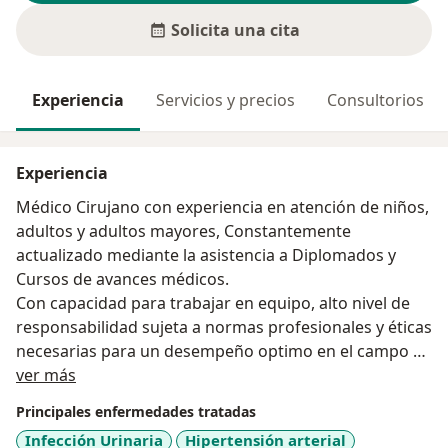
Solicita una cita
Experiencia
Servicios y precios
Consultorios
Experiencia
Médico Cirujano con experiencia en atención de niños,
adultos y adultos mayores, Constantemente
actualizado mediante la asistencia a Diplomados y
Cursos de avances médicos.
Con capacidad para trabajar en equipo, alto nivel de
responsabilidad sujeta a normas profesionales y éticas
necesarias para un desempeño optimo en el campo de
Acerca de mí
la salud. Con iniciativa y compromiso por brindar una
ver más
atención de calidad a la población en general.
Principales enfermedades tratadas
Beneficiar al paciente y nunca perjudicarle, respetando
Infección Urinaria
Hipertensión arterial
su autonomía, de acuerdo con la teoría del