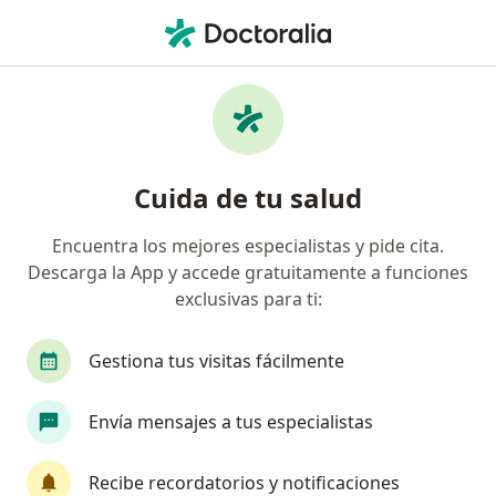
Men
Consulta De Revisión Visitas Sucesivas • Jesús María, Lima
Filtros
• 1
Seguro
Mapa
Especialistas en Consulta de Revisión /
Cuida de tu salud
Visitas sucesivas Jesús María
Encuentra los mejores especialistas y pide cita.
Descarga la App y accede gratuitamente a funciones
¿Qué especialidad estás buscando?
exclusivas para ti:
Cardiólogo
Médico general
Neurocirujan
Gestiona tus visitas fácilmente
Envía mensajes a tus especialistas
Recibe recordatorios y notificaciones