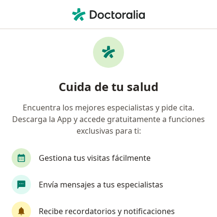
Men
Infertilidad • Trujillo, La Libertad
Filtros
• 1
Seguro
Mapa
Especialistas en Infertilidad en Trujillo
Cuida de tu salud
Encuentra los mejores especialistas y pide cita.
¿Qué especialidad estás buscando?
Descarga la App y accede gratuitamente a funciones
Ginecólogo
Urólogo
Cardiólogo
Espe
exclusivas para ti:
Gestiona tus visitas fácilmente
Envía mensajes a tus especialistas
Recibe recordatorios y notificaciones