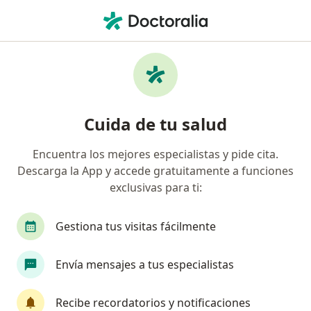
Men
Incontinencia Urinaria • Trujillo, La Libertad
Filtros
• 1
Seguro
Mapa
Especialistas en Incontinencia urinaria en
Cuida de tu salud
Trujillo
Encuentra los mejores especialistas y pide cita.
Descarga la App y accede gratuitamente a funciones
¿Qué especialidad estás buscando?
exclusivas para ti:
Urólogo
Ginecólogo
Neurocirujano
Gestiona tus visitas fácilmente
Envía mensajes a tus especialistas
Recibe recordatorios y notificaciones