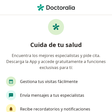
Men
Quiste Renal • Trujillo, La Libertad
Filtros
• 1
Mapa
Especialistas en Quiste renal en Trujillo
Cuida de tu salud
Encuentra los mejores especialistas y pide cita.
¿Qué especialidad estás buscando?
Descarga la App y accede gratuitamente a funciones
Urólogo
Cardiólogo
Ginecólogo
Espe
exclusivas para ti:
Gestiona tus visitas fácilmente
Envía mensajes a tus especialistas
Recibe recordatorios y notificaciones