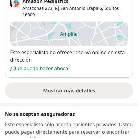
Amazon Pediatrics
Amazonas 273,
P.j San Antonio Etapa 6
,
Iquitos
16000
Ampliar
se abre en una nueva pestañ
Disponibilidad
Este especialista no ofrece reserva online en esta
dirección
¿Qué puedo hacer ahora?
Mostrar más detalles
sobre la dirección
No se aceptan aseguradoras
Este especialista sólo acepta pacientes privados. Usted
puede pagar directamente para reservar, o encontrar