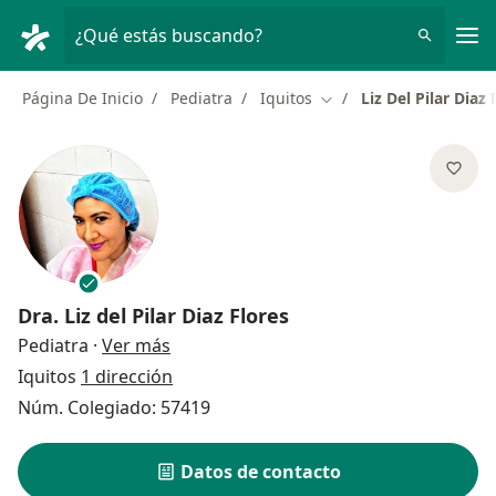
Men
¿Qué estás buscando?
Página De Inicio
Pediatra
Iquitos
Liz Del Pilar Diaz 
Cambiar de ciudad
Dra.
Liz del Pilar Diaz Flores
sobre las especializaciones
Pediatra
·
Ver más
Iquitos
1 dirección
Núm. Colegiado: 57419
Datos de contacto