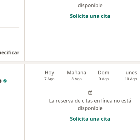
disponible
Solicita una cita
pecificar
Hoy
Mañana
Dom
lunes
o
7 Ago
8 Ago
9 Ago
10 Ago
La reserva de citas en línea no está
disponible
Solicita una cita