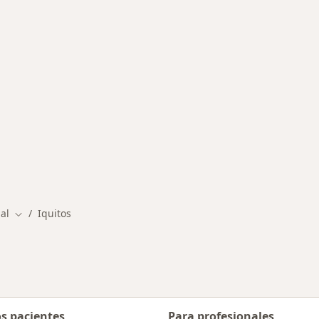
rmedades en Iquitos
nal
Iquitos
Cambiar de ciudad
os pacientes
Para profesionales