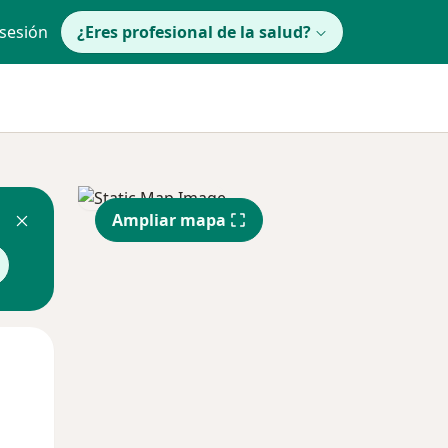
 sesión
¿Eres profesional de la salud?
Ampliar mapa
Mar
Mié
Jue
11 Ago
12 Ago
13 Ago