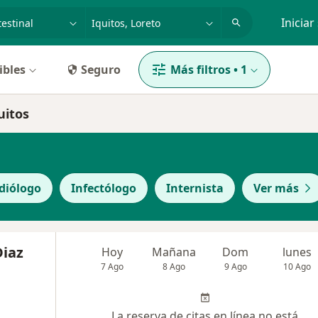
dad, enfermedad o nombre
p. ej. Lima
Iniciar
ibles
Seguro
Más filtros
•
1
uitos
diólogo
Infectólogo
Internista
Ver más
Diaz
Hoy
Mañana
Dom
lunes
7 Ago
8 Ago
9 Ago
10 Ago
La reserva de citas en línea no está