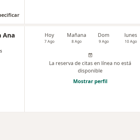
pecificar
a Ana
Hoy
Mañana
Dom
lunes
7 Ago
8 Ago
9 Ago
10 Ago
s
La reserva de citas en línea no está
disponible
Mostrar perfil