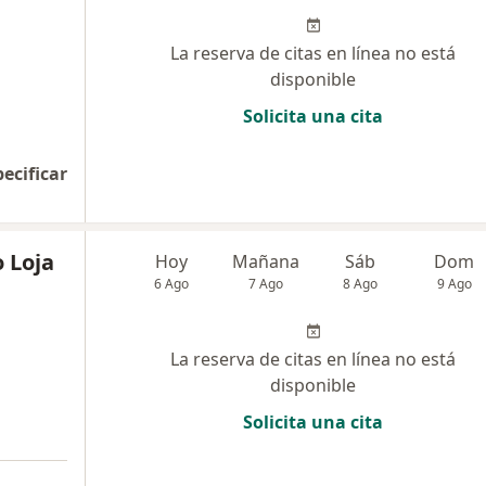
La reserva de citas en línea no está
disponible
Solicita una cita
pecificar
o Loja
Hoy
Mañana
Sáb
Dom
6 Ago
7 Ago
8 Ago
9 Ago
La reserva de citas en línea no está
disponible
Solicita una cita