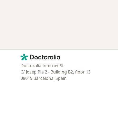
Contacto
Doctoralia - Página de inicio
Doctoralia Internet SL
C/ Josep Pla 2 - Building B2, floor 13
08019 Barcelona, Spain