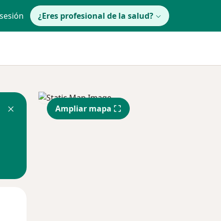
 sesión
¿Eres profesional de la salud?
Ampliar mapa
lunes
Mar
Mié
10 Ago
11 Ago
12 Ago