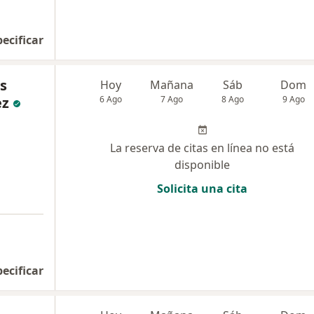
pecificar
s
Hoy
Mañana
Sáb
Dom
ez
6 Ago
7 Ago
8 Ago
9 Ago
La reserva de citas en línea no está
disponible
Solicita una cita
pecificar