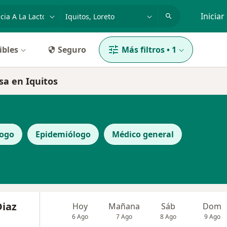
dad, enfermedad o nombre
p. ej. Lima
Iniciar
ibles
Seguro
Más filtros
•
1
osa en Iquitos
logo
Epidemiólogo
Médico general
Diaz
Hoy
Mañana
Sáb
Dom
6 Ago
7 Ago
8 Ago
9 Ago