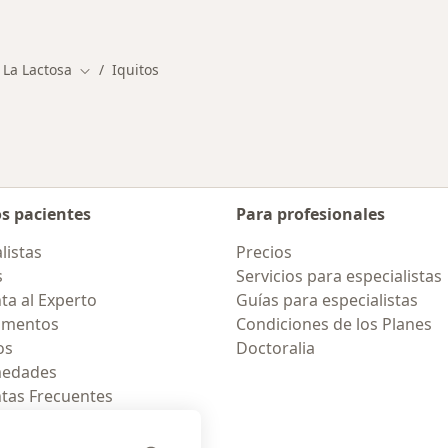
rmedades en Iquitos
 La Lactosa
Iquitos
Cambiar de ciudad
os pacientes
Para profesionales
listas
Precios
s
Servicios para especialistas
ta al Experto
Guías para especialistas
amentos
Condiciones de los Planes
os
Doctoralia
medades
tas Frecuentes
ión para celular