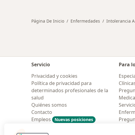
Más en esta categoría: Otras enfe
Página De Inicio
Enfermedades
Intolerancia A
Servicio
Para l
Privacidad y cookies
Especia
Política de privacidad para
Clínica
determinados profesionales de la
Pregun
salud
Medic
Quiénes somos
Servici
Contacto
Enfer
Empleos
Pregun
Nuevas posiciones
Condiciones Generales de
Aplicac
Contratación