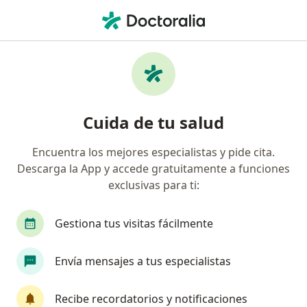
Men
Neumonía • Iquitos, Loreto
Filtros
• 1
Seguro
Mapa
Especialistas en Neumonía en Iquitos
Cuida de tu salud
Encuentra los mejores especialistas y pide cita.
¿Qué especialidad estás buscando?
Descarga la App y accede gratuitamente a funciones
Pediatra
Cardiólogo
Infectólogo
Epi
exclusivas para ti:
Gestiona tus visitas fácilmente
Envía mensajes a tus especialistas
Recibe recordatorios y notificaciones