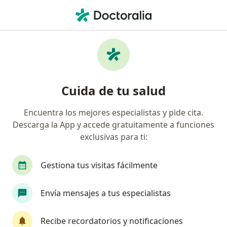
Men
Endocrinólogo • Fund Oyague, Jesús María, Lima
Filtros
Seguro
Mapa
Endocrinólogos en Fund Oyague, Jesús
Cuida de tu salud
María
Encuentra los mejores especialistas y pide cita.
Descarga la App y accede gratuitamente a funciones
exclusivas para ti:
Gestiona tus visitas fácilmente
Envía mensajes a tus especialistas
Dra. Medalit Cruces Crisóstomo
Endocrinólogo
Recibe recordatorios y notificaciones
174 opinión