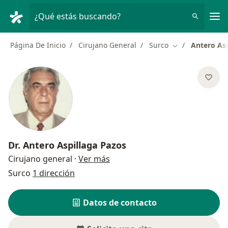
Men
¿Qué estás buscando?
Página De Inicio
Cirujano General
Surco
Antero Asp
Cambiar de ciu
Dr.
Antero Aspillaga Pazos
sobre las especializaciones
Cirujano general
·
Ver más
Surco
1 dirección
Datos de contacto