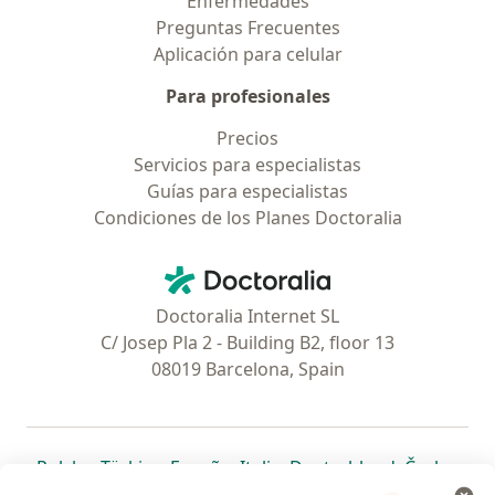
Enfermedades
Preguntas Frecuentes
Aplicación para celular
Para profesionales
Precios
Servicios para especialistas
Guías para especialistas
Condiciones de los Planes Doctoralia
Contacto
Doctoralia - Página de inicio
Doctoralia Internet SL
C/ Josep Pla 2 - Building B2, floor 13
08019 Barcelona, Spain
se abre en una nueva pestaña
se abre en una nueva pestaña
se abre en una nueva pestaña
se abre en una nueva pes
se abre en 
se a
Polska
,
Türkiye
,
España
,
Italia
,
Deutschland
,
Česko
,
se abre en una nueva pestaña
se abre en una nueva pestaña
se abre en una nueva pestaña
se abre en una nueva p
se abre en 
se abr
Portugal
,
México
,
Chile
,
Brasil
,
Argentina
,
Perú
,