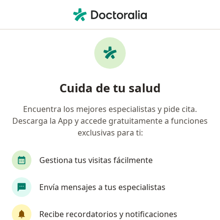
Men
Psicólogo • San Isidro, Lima
Filtros
Seguro:
Rimac
Ma
Psicólogos recomendados de Rimac en San
Cuida de tu salud
Isidro
Encuentra los mejores especialistas y pide cita.
Descarga la App y accede gratuitamente a funciones
exclusivas para ti:
Gestiona tus visitas fácilmente
Envía mensajes a tus especialistas
Ps Santiago Manuel Sarmiento Rojas
·
Ver más
Psicólogo
Recibe recordatorios y notificaciones
78 opinión