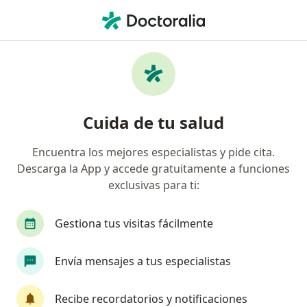
Men
Pediatra • Santa Inés, Trujillo, La Libertad
Filtros
Seguro
Mapa
Pediatras en Santa Inés, Trujillo
Cuida de tu salud
Encuentra los mejores especialistas y pide cita.
Descarga la App y accede gratuitamente a funciones
exclusivas para ti:
Gestiona tus visitas fácilmente
Dr. Juan Escudero
Envía mensajes a tus especialistas
Pediatra
5 opinión
Recibe recordatorios y notificaciones