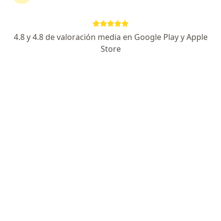
Avenida Mansiche 864, Trujillo
•
Mapa
PEDIATRIX Trujillo - Niño sano, familia feliz
Visita Pediatría
desde s/ 100
4.8 y 4.8 de valoración media en Google Play y Apple
Este especialista no ofrece reserva de cita en línea en esta dirección.
Store
Solicita una cita
Dr. Erico Marcel Cieza Mora
Pediatra
475 opinión