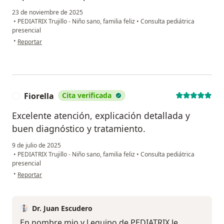
23 de noviembre de 2025
•
PEDIATRIX Trujillo - Niño sano, familia feliz
•
Consulta pediátrica
presencial
en opinión del usuario Nathaly A
•
Reportar
Fiorella
Cita verificada
F
Excelente atención, explicación detallada y
buen diagnóstico y tratamiento.
9 de julio de 2025
•
PEDIATRIX Trujillo - Niño sano, familia feliz
•
Consulta pediátrica
presencial
en opinión del usuario Fiorella
•
Reportar
Dr. Juan Escudero
En nombre mio y l equipo de PEDIATRIX le