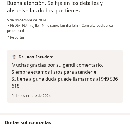
Buena atención. Se fija en los detalles y
absuelve las dudas que tienes.
5 de noviembre de 2024
•
PEDIATRIX Trujillo - Niño sano, familia feliz
•
Consulta pediátrica
presencial
en opinión del usuario W.R.T
•
Reportar
Dr. Juan Escudero
Muchas gracias por su gentil comentario.
Siempre estamos listos para atenderle.
SI tiene alguna duda puede llamarnos al 949 536
618
6 de noviembre de 2024
Dudas solucionadas