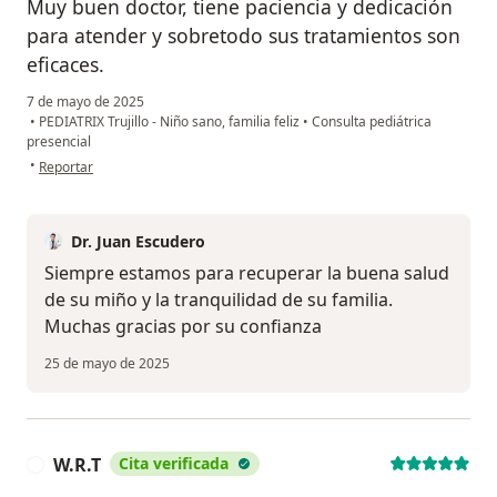
Muy buen doctor, tiene paciencia y dedicación
para atender y sobretodo sus tratamientos son
eficaces.
7 de mayo de 2025
•
PEDIATRIX Trujillo - Niño sano, familia feliz
•
Consulta pediátrica
presencial
en opinión del usuario Paola Vásquez
•
Reportar
Dr. Juan Escudero
Siempre estamos para recuperar la buena salud
de su miño y la tranquilidad de su familia.
Muchas gracias por su confianza
25 de mayo de 2025
W.R.T
Cita verificada
W