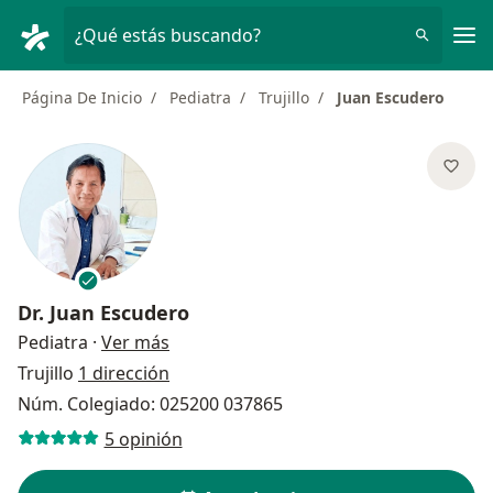
Men
¿Qué estás buscando?
Página De Inicio
Pediatra
Trujillo
Juan Escudero
Dr.
Juan Escudero
sobre las especializaciones
Pediatra
·
Ver más
Trujillo
1 dirección
Núm. Colegiado: 025200 037865
5 opinión