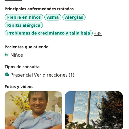
Heredia -UPCH
Principales enfermedades tratadas
Formación y experiencia en los Hospitales de
Fiebre en niños
Asma
Alergias
Lima y Trujilo
Rinitis alérgica
a11y_sr_mor
Problemas de crecimiento y talla baja
+35
Director de PEDIATRIX en Trujillo / Perú
Staff de la Clínica Peruano Americana
Pacientes que atiendo
Niños
Tipos de consulta
Presencial
Ver direcciones (1)
Fotos y videos