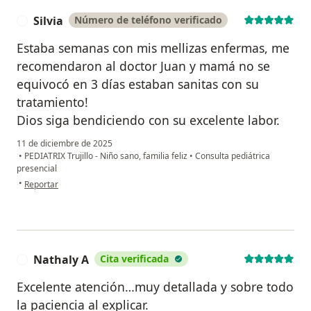
Silvia
Número de teléfono verificado
S
Estaba semanas con mis mellizas enfermas, me
recomendaron al doctor Juan y mamá no se
equivocó en 3 días estaban sanitas con su
tratamiento!
Dios siga bendiciendo con su excelente labor.
11 de diciembre de 2025
•
PEDIATRIX Trujillo - Niño sano, familia feliz
•
Consulta pediátrica
presencial
en opinión del usuario Silvia
•
Reportar
Nathaly A
Cita verificada
N
Excelente atención…muy detallada y sobre todo
la paciencia al explicar.