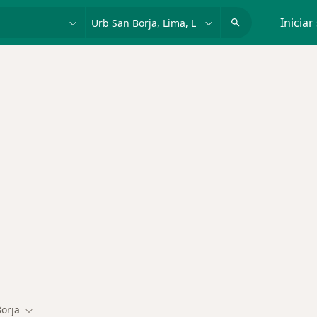
dad, enfermedad o nombre
p. ej. Lima
Iniciar
tos en Lima
orja
Cambiar de ciudad