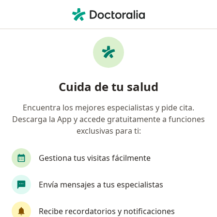
Men
Otorrino • Urb San Andres Etapa 2, Trujillo, La Libertad
Filtros
Seguro
Mapa
Otorrinos en Urb San Andres Etapa 2,
Cuida de tu salud
Trujillo
Encuentra los mejores especialistas y pide cita.
Descarga la App y accede gratuitamente a funciones
exclusivas para ti:
Gestiona tus visitas fácilmente
Envía mensajes a tus especialistas
Dra. Liliana Patricia Florez Mostacero
Otorrino
Recibe recordatorios y notificaciones
7 opinión