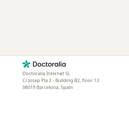
ría: Enfermedades más tratadas
Contacto
Doctoralia - Página de inicio
Doctoralia Internet SL
C/ Josep Pla 2 - Building B2, floor 13
08019 Barcelona, Spain