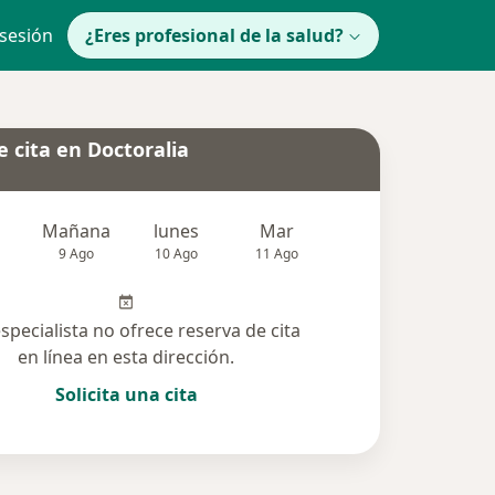
 sesión
¿Eres profesional de la salud?
 cita en Doctoralia
Mañana
lunes
Mar
Mié
Jue
9 Ago
10 Ago
11 Ago
12 Ago
13 Ag
especialista no ofrece reserva de cita
en línea en esta dirección.
Solicita una cita