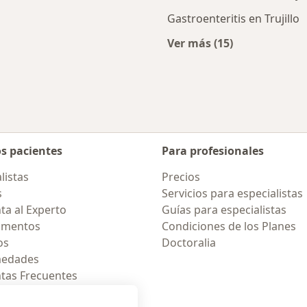
Gastroenteritis en Trujillo
Ver más (15)
nerales cercanos
Más en esta catego
os pacientes
Para profesionales
listas
Precios
s
Servicios para especialistas
ta al Experto
Guías para especialistas
amentos
Condiciones de los Planes
os
Doctoralia
medades
tas Frecuentes
ión para celular