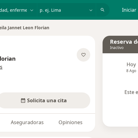
dad, enfermedad o nombre
p. ej. Lima
Iniciar
eila Jannet Leon Florian
Reserva de
Inactivo
lorian
Hoy
sobre las especializaciones
s
8 Ago
Este 
Solicita una cita
Aseguradoras
Opiniones