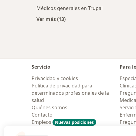
Médicos generales en Trupal
Ver más (13)
Más en esta categoría: Médicos ge
Servicio
Para l
Privacidad y cookies
Especia
Política de privacidad para
Clínica
determinados profesionales de la
Pregun
salud
Medic
Quiénes somos
Servici
Contacto
Enfer
Empleos
Pregun
Nuevas posiciones
Condiciones Generales de
Aplicac