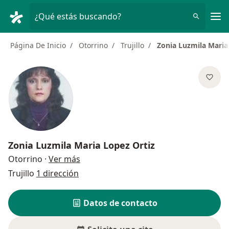
Men
¿Qué estás buscando?
Página De Inicio
Otorrino
Trujillo
Zonia Luzmila Maria
Zonia Luzmila Maria Lopez Ortiz
sobre las especializaciones
Otorrino
·
Ver más
Trujillo
1 dirección
Datos de contacto