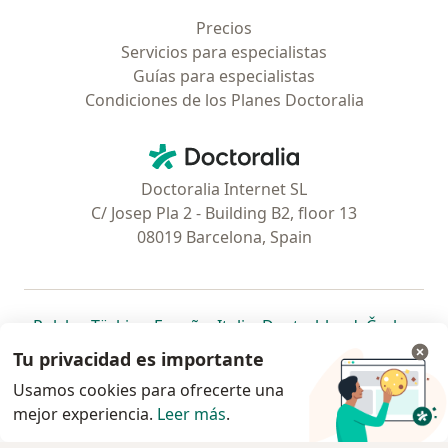
Precios
Servicios para especialistas
Guías para especialistas
Condiciones de los Planes Doctoralia
Contacto
Doctoralia - Página de inicio
Doctoralia Internet SL
C/ Josep Pla 2 - Building B2, floor 13
08019 Barcelona, Spain
se abre en una nueva pestaña
se abre en una nueva pestaña
se abre en una nueva pestaña
se abre en una nueva pes
se abre en 
se a
Polska
,
Türkiye
,
España
,
Italia
,
Deutschland
,
Česko
,
se abre en una nueva pestaña
se abre en una nueva pestaña
se abre en una nueva pestaña
se abre en una nueva p
se abre en 
se abr
Portugal
,
México
,
Chile
,
Brasil
,
Argentina
,
Perú
,
Tu privacidad es importante
se abre en una nueva pe
Colombia
Usamos cookies para ofrecerte una
mejor experiencia.
www.doctoralia.pe © 2026 - Encuentra tu
Leer más
.
especialista y agenda cita