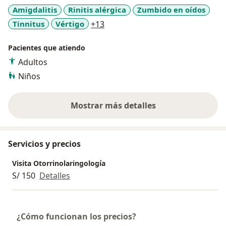
residente. Realizó rotación externa y cursos de
Amigdalitis
Rinitis alérgica
Zumbido en oídos
capacitación en Lima y en la Ciudad de Mexico durante
a11y_sr_more_diseases
Tinnitus
Vértigo
+13
el año 2016 - 2017. Actualmente mantiene capacitación
actualizada al participar en numerosos eventos
Pacientes que atiendo
académicos (cursos, congresos, etc) de la especialidad.
Adultos
Niños
Mostrar más detalles
sobre la experiencia
Servicios y precios
Visita Otorrinolaringología
S/ 150
Detalles
¿Cómo funcionan los precios?