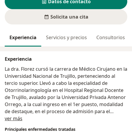
Datos de contacto
Solicita una cita
Experiencia
Servicios y precios
Consultorios
Experiencia
La dra. Florez cursó la carrera de Médico Cirujano en la
Universidad Nacional de Trujillo, perteneciendo al
tercio superior. Llevó a cabo la especialidad de
Otorrinolaringología en el Hospital Regional Docente
de Trujillo, avalado por la Universidad Privada Antenor
Orrego, a la cual ingreso en el 1er puesto, modalidad
de destaque, en el proceso de admisión para el
Acerca de mí
Residentado médico 2015. Siempre se destacó en los
ver más
mejores lugares durante sus años como médico
Principales enfermedades tratadas