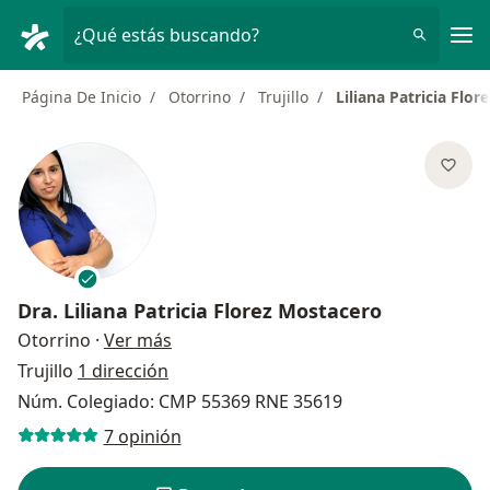
Men
¿Qué estás buscando?
Página De Inicio
Otorrino
Trujillo
Liliana Patricia Flo
Dra.
Liliana Patricia Florez Mostacero
sobre las especializaciones
Otorrino
·
Ver más
Trujillo
1 dirección
Núm. Colegiado: CMP 55369 RNE 35619
7 opinión