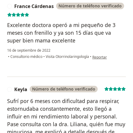
France Cárdenas
Número de teléfono verificado
F
Excelente doctora operó a mi pequeño de 3
meses con frenillo y ya son 15 días que va
super bien mama excelente
16 de septiembre de 2022
en opinión del usuario 
•
Consultorio médico
•
Visita Otorrinolaringología
•
Reportar
Keyla
Número de teléfono verificado
K
Sufrí por 6 meses con dificultad para respirar,
estornudaba constantemente, esto llegó a
influir en mi rendimiento laboral y personal.
Pase consulta con la dra. Liliana, quién fue muy
minuciosa, me explicó a detalle después de