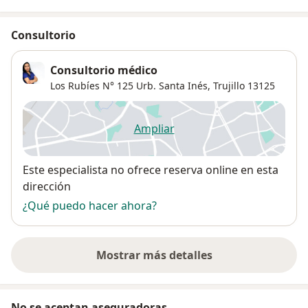
Consultorio
Consultorio médico
Los Rubíes N° 125 Urb. Santa Inés,
Trujillo
13125
Ampliar
se abre en una nueva pestañ
Disponibilidad
Este especialista no ofrece reserva online en esta
dirección
¿Qué puedo hacer ahora?
Mostrar más detalles
sobre la dirección
No se aceptan aseguradoras