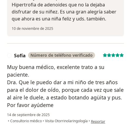
Hipertrofia de adenoides que no la dejaba
disfrutar de su niñez. Es una gran alegría saber
que ahora es una niña feliz y uds. también.
10 de noviembre de 2025
Sofía
Número de teléfono verificado
S
Muy buena médico, excelente trato a su
paciente.
Dra. Que le puedo dar a mi niño de tres años
para el dolor de oído, porque cada vez que sale
al aire le duele, a estado botando agüita y pus.
Por favor ayúdeme
14 de septiembre de 2025
en opinión del usuario So
•
Consultorio médico
•
Visita Otorrinolaringología
•
Reportar