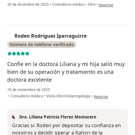
en opinión del usuario
26 de diciembre de 2025
•
Consultorio médico
•
Otro
•
Reportar
Roden Rodriguez Iparraguirre
R
Número de teléfono verificado
Confie en la doctora Liliana y mi hija salió muy
bien de su operación y tratamiento es una
doctora excelente
10 de noviembre de 2025
en opinión del usuario R
•
Consultorio médico
•
Visita Otorrinolaringología
•
Reportar
Dra. Liliana Patricia Florez Mostacero
Gracias sr. Roden por depositar su confianza en
nosotros y decidir operar a Kahori de la