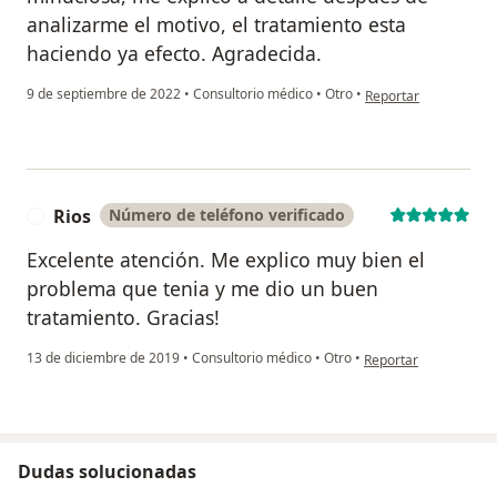
analizarme el motivo, el tratamiento esta
haciendo ya efecto. Agradecida.
en opinión del usuari
9 de septiembre de 2022
•
Consultorio médico
•
Otro
•
Reportar
Rios
Número de teléfono verificado
R
Excelente atención. Me explico muy bien el
problema que tenia y me dio un buen
tratamiento. Gracias!
en opinión del usuari
13 de diciembre de 2019
•
Consultorio médico
•
Otro
•
Reportar
Dudas solucionadas