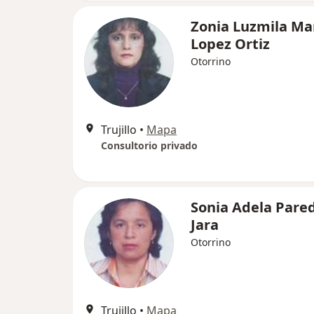
Zonia Luzmila Ma
Lopez Ortiz
Otorrino
Trujillo
•
Mapa
Consultorio privado
Sonia Adela Pare
Jara
Otorrino
Trujillo
•
Mapa