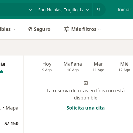
dad, enfermedad o nombre
p. ej. Lima
Iniciar
ibles
Seguro
Más filtros
cia
Hoy
Mañana
Mar
Mié
9 Ago
10 Ago
11 Ago
12 Ago
La reserva de citas en línea no está
disponible
ta Inés, Trujillo
•
Mapa
Solicita una cita
S/ 150