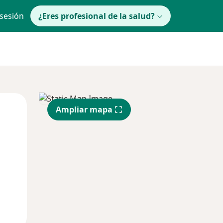
 sesión
¿Eres profesional de la salud?
Jue
Vie
Sáb
Ampliar mapa
13 Ago
14 Ago
15 Ago