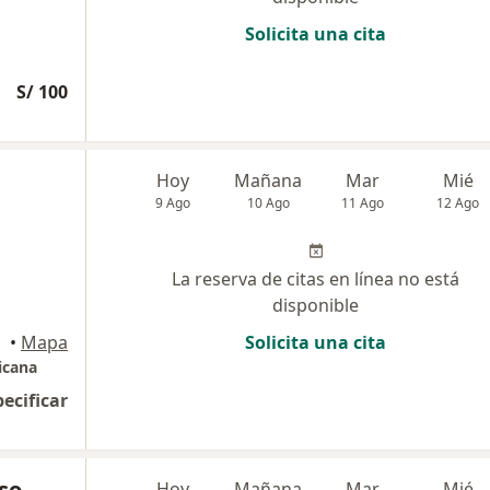
Solicita una cita
S/ 100
Hoy
Mañana
Mar
Mié
9 Ago
10 Ago
11 Ago
12 Ago
La reserva de citas en línea no está
disponible
•
Mapa
Solicita una cita
icana
pecificar
nso
Hoy
Mañana
Mar
Mié