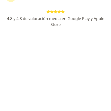
Los Rubíes N° 125 Urb. Santa Inés, Trujillo
•
Mapa
Consultorio médico
Visita Otorrinolaringología
S/ 150
4.8 y 4.8 de valoración media en Google Play y Apple
Este especialista no ofrece reserva de cita en línea en esta dirección.
Store
Solicita una cita
Dr. Nimer Esmerin Carita
Otorrino
Los Zafiros 190, Trujillo, La Libertad, Trujillo
•
Mapa
Clínica Carita