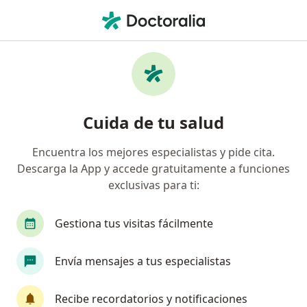
Men
Otorrino • Los Jardines, Trujillo, La Libertad
Filtros
Seguro
Mapa
Otorrinos en Los Jardines, Trujillo
Cuida de tu salud
Encuentra los mejores especialistas y pide cita.
Descarga la App y accede gratuitamente a funciones
exclusivas para ti:
Gestiona tus visitas fácilmente
Dra. Liliana Patricia Florez Mostacero
Envía mensajes a tus especialistas
Otorrino
7 opinión
Recibe recordatorios y notificaciones