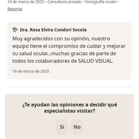
16 de marzo de 2025
•
Consultorio privado
•
Tomografía ocular
•
en opinión del usuario José Antonio Arteaga
Reportar
Dra. Rosa Elvira Condori Socola
Muy agradecidos con su opinión, nuestro
equipo tiene el compromiso de cuidar y mejorar
su salud ocular...muchas gracias de parte de
todos los colaboradores de SALUD VISUAL.
16 de marzo de 2025
¿Te ayudan las opiniones a decidir qué
especialistas visitar?
Si
No