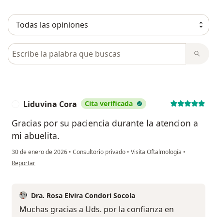
Busca en opiniones
Liduvina Cora
Cita verificada
L
Gracias por su paciencia durante la atencion a
mi abuelita.
30 de enero de 2026
•
Consultorio privado
•
Visita Oftalmología
•
en opinión del usuario Liduvina Cora
Reportar
Dra. Rosa Elvira Condori Socola
Muchas gracias a Uds. por la confianza en