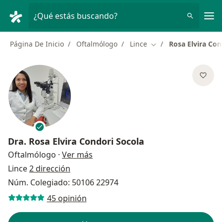
Men
¿Qué estás buscando?
Página De Inicio
Oftalmólogo
Lince
Rosa Elvira Con
Cambiar de ciudad
Dra.
Rosa Elvira Condori Socola
sobre las especializaciones
Oftalmólogo
·
Ver más
Lince
2 dirección
Núm. Colegiado: 50106 22974
45 opinión