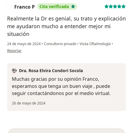
Franco P
Cita verificada
F
Realmente la Dr es genial, su trato y explicación
me ayudaron mucho a entender mejor mi
situación
24 de mayo de 2024
•
Consultorio privado
•
Visita Oftalmología
•
en opinión del usuario Franco P
Reportar
Dra. Rosa Elvira Condori Socola
Muchas gracias por su opinión Franco,
esperamos que tenga un buen viaje , puede
seguir contactándonos por el medio virtual.
26 de mayo de 2024