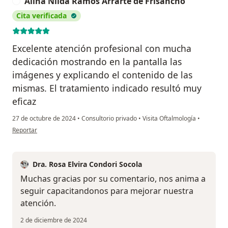
Alina Nilda Ramos Arrarte de Frisancho
A
Cita verificada
Excelente atención profesional con mucha
dedicación mostrando en la pantalla las
imágenes y explicando el contenido de las
mismas. El tratamiento indicado resultó muy
eficaz
27 de octubre de 2024
•
Consultorio privado
•
Visita Oftalmología
•
en opinión del usuario Alina Nilda Ramos Arrarte de Frisancho
Reportar
Dra. Rosa Elvira Condori Socola
Muchas gracias por su comentario, nos anima a
seguir capacitandonos para mejorar nuestra
atención.
2 de diciembre de 2024