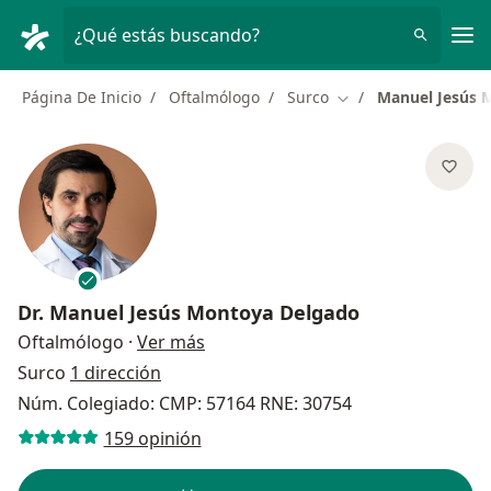
Men
¿Qué estás buscando?
Página De Inicio
Oftalmólogo
Surco
Manuel Jesús 
Cambiar de ciudad
Dr.
Manuel Jesús Montoya Delgado
sobre las especializaciones
Oftalmólogo
·
Ver más
Surco
1 dirección
Núm. Colegiado: CMP: 57164 RNE: 30754
159 opinión