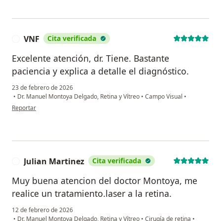
VNF
Cita verificada
V
Excelente atención, dr. Tiene. Bastante
paciencia y explica a detalle el diagnóstico.
23 de febrero de 2026
•
Dr. Manuel Montoya Delgado, Retina y Vítreo
•
Campo Visual
•
en opinión del usuario VNF
Reportar
Julian Martinez
Cita verificada
J
Muy buena atencion del doctor Montoya, me
realice un tratamiento.laser a la retina.
12 de febrero de 2026
•
Dr. Manuel Montoya Delgado, Retina y Vítreo
•
Cirugía de retina
•