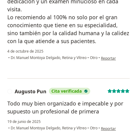
dedicación y un examen minucioso en cada
visita.
Lo recomiendo al 100% no solo por el gran
conocimiento que tiene en su especialidad,
sino también por la calidad humana y la calidez
con la que atiende a sus pacientes.
4 de octubre de 2025
en opinión del usuar
•
Dr. Manuel Montoya Delgado, Retina y Vítreo
•
Otro
•
Reportar
Augusto Pun
Cita verificada
A
Todo muy bien organizado e impecable y por
supuesto un profesional de primera
19 de junio de 2025
en opinión del usuar
•
Dr. Manuel Montoya Delgado, Retina y Vítreo
•
Otro
•
Reportar