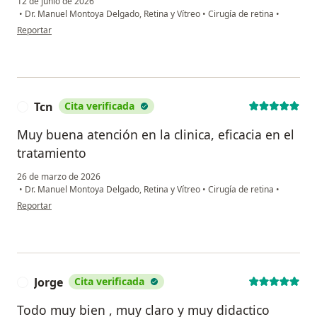
12 de junio de 2026
•
Dr. Manuel Montoya Delgado, Retina y Vítreo
•
Cirugía de retina
•
en opinión del usuario María Sánchez
Reportar
Tcn
Cita verificada
T
Muy buena atención en la clinica, eficacia en el
tratamiento
26 de marzo de 2026
•
Dr. Manuel Montoya Delgado, Retina y Vítreo
•
Cirugía de retina
•
en opinión del usuario Tcn
Reportar
Jorge
Cita verificada
J
Todo muy bien , muy claro y muy didactico