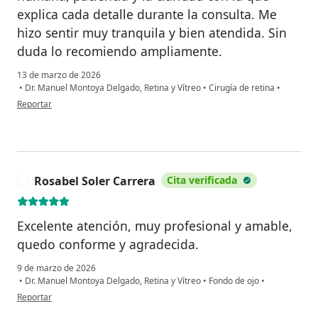
explica cada detalle durante la consulta. Me
hizo sentir muy tranquila y bien atendida. Sin
duda lo recomiendo ampliamente.
13 de marzo de 2026
•
Dr. Manuel Montoya Delgado, Retina y Vítreo
•
Cirugía de retina
•
en opinión del usuario Carla Noriega
Reportar
Rosabel Soler Carrera
Cita verificada
R
Excelente atención, muy profesional y amable,
quedo conforme y agradecida.
9 de marzo de 2026
•
Dr. Manuel Montoya Delgado, Retina y Vítreo
•
Fondo de ojo
•
en opinión del usuario Rosabel Soler Carrera
Reportar