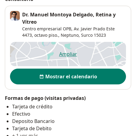
Dr. Manuel Montoya Delgado, Retina y
Vítreo
Centro empresarial OPB, Av. Javier Prado Este
4473, octavo piso.,
Neptuno
,
Surco
15023
Ampliar
se abre en una nueva pestañ
Disponibilidad
Mostrar el calendario
Formas de pago (visitas privadas)
Tarjeta de crédito
Efectivo
Deposito Bancario
Tarjeta de Debito
+ 1 ver más