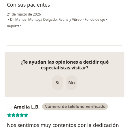
Con sus pacientes
21 de marzo de 2026
•
Dr. Manuel Montoya Delgado, Retina y Vítreo
•
Fondo de ojo
•
en opinión del usuario Jorge
Reportar
¿Te ayudan las opiniones a decidir qué
especialistas visitar?
Si
No
Amelia L.B.
Número de teléfono verificado
A
Nos sentimos muy contentos por la dedicación