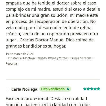
empatía que ha tenido el doctor sobre el caso
complejo de mi madre, estudió el caso a detalle
para brindar una gran solución, mi madre está
en proceso de recuperación de operación. No
veía nada por el desprendimiento de retina
crónico, venía de una operación previa en otro
lugar . Gracias Doctor Manuel Dios colme de
grandes bendiciones su hogar.
19 de marzo de 2026
•
Dr. Manuel Montoya Delgado, Retina y Vítreo
•
Cirugía de retina
•
en opinión del usuario Amelia L.B.
Reportar
Carla Noriega
Cita verificada
C
Excelente profesional. Destaco su calidad
humana, paciencia y la claridad con la que