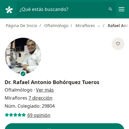
Men
¿Qué estás buscando?
Página De Inicio
Oftalmólogo
Miraflores
Rafael An
Cambiar de ciu
Dr.
Rafael Antonio Bohórquez Tueros
sobre las especializaciones
Oftalmólogo
·
Ver más
Miraflores
7 dirección
Núm. Colegiado: 29804
69 opinión