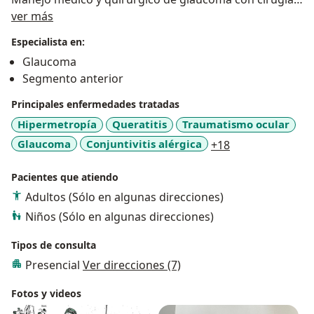
Acerca de mí
láser e incisional. Implantes de válvulas, MIGS
ver más
(microincisional glaucoma surgery), láser selectivo y
Especialista en:
transescleral micropulsado.
Glaucoma
Segmento anterior
Principales enfermedades tratadas
Hipermetropía
Queratitis
Traumatismo ocular
a11y_sr_more_d
Glaucoma
Conjuntivitis alérgica
+18
Pacientes que atiendo
Adultos (Sólo en algunas direcciones)
Niños (Sólo en algunas direcciones)
Tipos de consulta
Presencial
Ver direcciones (7)
Fotos y videos