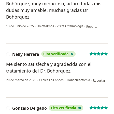
Bohórquez, muy minucioso, aclaró todas mis
dudas muy amable, muchas gracias Dr
Bohórquez
en opinión del usua
13 de junio de 2025
•
Unioftalmos
•
Visita Oftalmología
•
Reportar
Nelly Herrera
Cita verificada
N
Me siento satisfecha y agradecida con el
tratamiento del Dr. Bohorquez.
en opinión del
29 de marzo de 2025
•
Clínica Los Andes
•
Trabeculectomía
•
Reportar
Gonzalo Delgado
Cita verificada
G