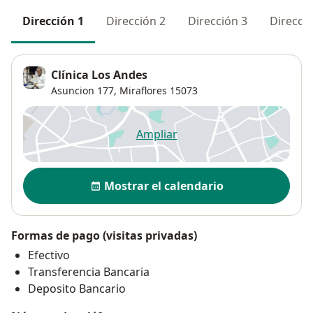
Dirección 1
Dirección 2
Dirección 3
Direcció
Clínica Los Andes
Asuncion 177,
Miraflores
15073
Ampliar
se abre en una nueva pestañ
Disponibilidad
Mostrar el calendario
Formas de pago (visitas privadas)
Efectivo
Transferencia Bancaria
Deposito Bancario