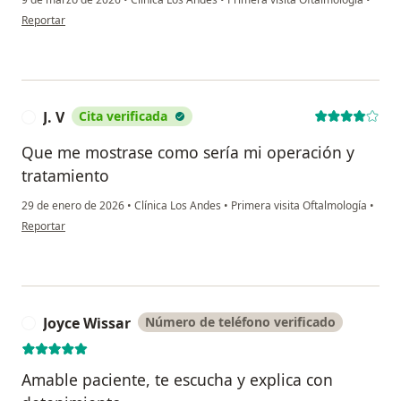
en opinión del usuario Martha
Reportar
J. V
Cita verificada
J
Que me mostrase como sería mi operación y
tratamiento
29 de enero de 2026
•
Clínica Los Andes
•
Primera visita Oftalmología
•
en opinión del usuario J. V
Reportar
Joyce Wissar
Número de teléfono verificado
J
Amable paciente, te escucha y explica con