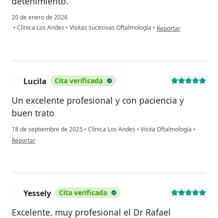
detenimiento.
20 de enero de 2026
en opinión del usuario
•
Clínica Los Andes
•
Visitas sucesivas Oftalmología
•
Reportar
Lucila
Cita verificada
L
Un excelente profesional y con paciencia y
buen trato
18 de septiembre de 2025
•
Clínica Los Andes
•
Visita Oftalmología
•
en opinión del usuario Lucila
Reportar
Yessely
Cita verificada
Y
Excelente, muy profesional el Dr Rafael