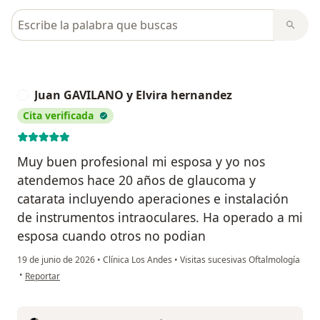
Busca en opiniones
Juan GAVILANO y Elvira hernandez
J
Cita verificada
Muy buen profesional mi esposa y yo nos
atendemos hace 20 años de glaucoma y
catarata incluyendo aperaciones e instalación
de instrumentos intraoculares. Ha operado a mi
esposa cuando otros no podian
19 de junio de 2026
•
Clínica Los Andes
•
Visitas sucesivas Oftalmología
en opinión del usuario Juan GAVILANO y Elvira hernandez
•
Reportar