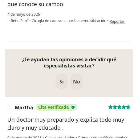
que conoce su campo
4 de mayo de 2026
en opinión del u
•
Retin Perú
•
Cirugía de cataratas por facoemulsificación
•
Reportar
¿Te ayudan las opiniones a decidir qué
especialistas visitar?
Si
No
Martha
Cita verificada
M
Un doctor muy preparado y explica todo muy
claro y muy educado .
9 de marzo de 2026
•
Clínica Los Andes
•
Primera visita Oftalmología
•