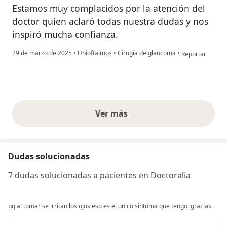
Estamos muy complacidos por la atención del
doctor quien aclaró todas nuestra dudas y nos
inspiró mucha confianza.
en opinión del 
29 de marzo de 2025
•
Unioftalmos
•
Cirugía de glaucoma
•
Reportar
Ver más
opiniones anteriores
Dudas solucionadas
7 dudas solucionadas a pacientes en Doctoralia
pq al tomar se irritan los ojos eso es el unico sintoma que tengo. gracias