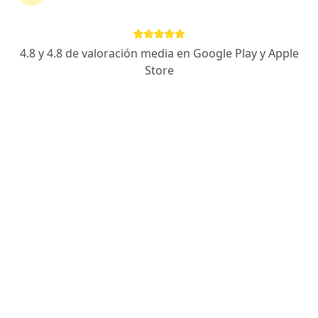
Centro empresarial OPB, Av. Javier Prado Este 4473, octavo piso., Surco
•
Mapa
Dr. Manuel Montoya Delgado, Retina y Vítreo
Autorefractometría
Precio sin especificar
4.8 y 4.8 de valoración media en Google Play y Apple
Este especialista no ofrece reserva de cita en línea en esta dirección.
Store
Solicita una cita
Especialistas disponibles
Estos especialistas se encuentran fuera de Covima,
Lince, Lima, en zonas cercanas a tu búsqueda