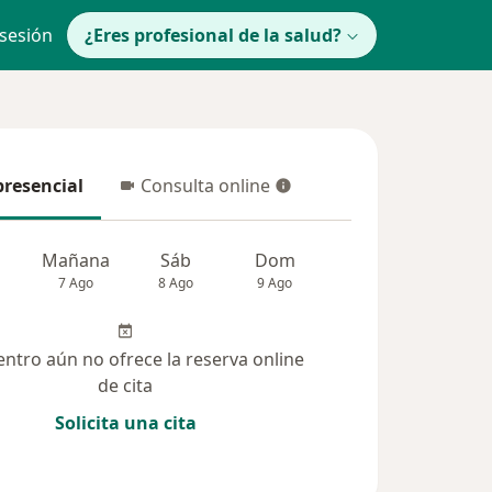
 sesión
¿Eres profesional de la salud?
presencial
Consulta online
resencial
Consulta online
Mañana
Sáb
Dom
lunes
Mar
7 Ago
8 Ago
9 Ago
10 Ago
11 Ag
entro aún no ofrece la reserva online
de cita
Solicita una cita
(340)
Dudas solucionadas (117)