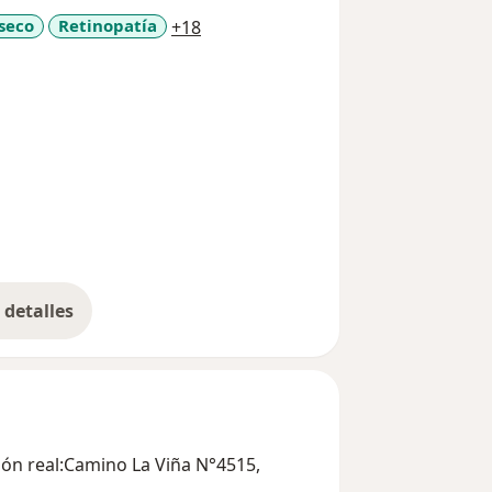
a11y_sr_more_diseases
seco
Retinopatía
+18
detalles
bre la experiencia
ción real:Camino La Viña N°4515,