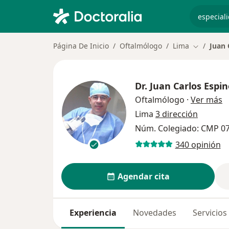
especiali
Página De Inicio
Oftalmólogo
Lima
Juan 
Cambiar d
Dr.
Juan Carlos Espin
s
Oftalmólogo
·
Ver más
Lima
3 dirección
Núm. Colegiado: CMP 0
340 opinión
Agendar cita
Experiencia
Novedades
Servicios