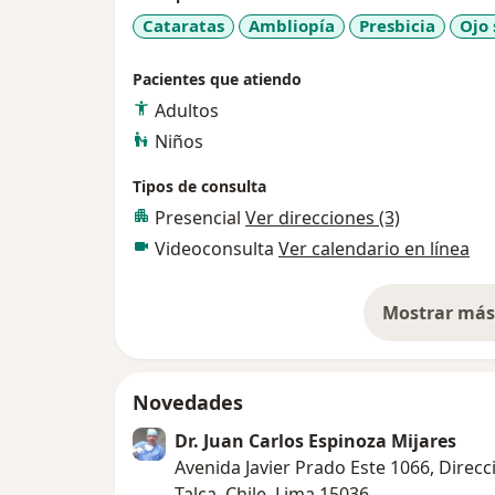
Cataratas
Ambliopía
Presbicia
Ojo 
Pacientes que atiendo
Adultos
Niños
Tipos de consulta
Presencial
Ver direcciones (3)
Videoconsulta
Ver calendario en línea
Mostrar más 
so
Novedades
Dr. Juan Carlos Espinoza Mijares
Avenida Javier Prado Este 1066, Direc
Talca, Chile, Lima 15036