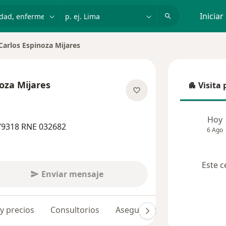
dad, enfermedad o nombre
p. ej. Lima
Iniciar
Carlos Espinoza Mijares
e ciudad
oza Mijares
Visita 
Visita p
obre las especializaciones
Hoy
79318 RNE 032682
6 Ago
Este c
Enviar mensaje
 y precios
Consultorios
Aseguradoras
Opiniones 