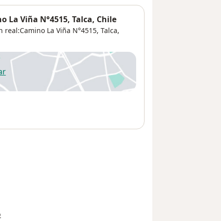
 La Viña N°4515, Talca, Chile
n real:Camino La Viña N°4515, Talca,
ar
 abre en una nueva pestaña
o