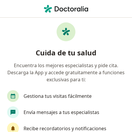
Men
Cálculos Renales • Miraflores, Lima
Filtros
• 1
Seguro
Mapa
Especialistas en Cálculos renales en
Cuida de tu salud
Miraflores
Encuentra los mejores especialistas y pide cita.
Descarga la App y accede gratuitamente a funciones
¿Qué especialidad estás buscando?
exclusivas para ti:
Urólogo
Cardiólogo
Cirujano general
Gestiona tus visitas fácilmente
Envía mensajes a tus especialistas
Recibe recordatorios y notificaciones