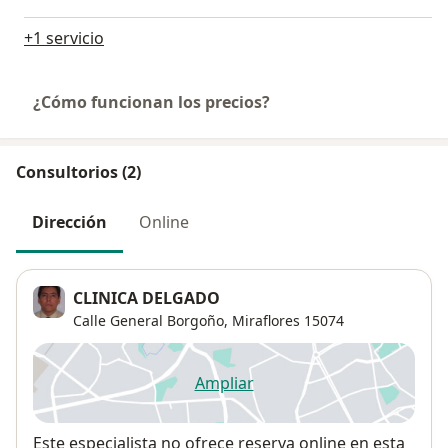
+1 servicio
¿Cómo funcionan los precios?
Consultorios (2)
Dirección
Online
CLINICA DELGADO
Calle General Borgoño,
Miraflores
15074
Ampliar
se abre en una nueva pestañ
Disponibilidad
Este especialista no ofrece reserva online en esta