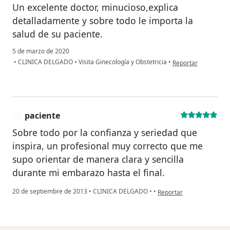
Un excelente doctor, minucioso,explica
detalladamente y sobre todo le importa la
salud de su paciente.
5 de marzo de 2020
en opinión del usuar
•
CLINICA DELGADO
•
Visita Ginecología y Obstetricia
•
Reportar
paciente
P
Sobre todo por la confianza y seriedad que
inspira, un profesional muy correcto que me
supo orientar de manera clara y sencilla
durante mi embarazo hasta el final.
en opinión del usuario pa
20 de septiembre de 2013
•
CLINICA DELGADO
•
•
Reportar