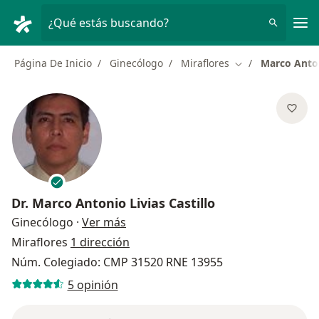
Men
¿Qué estás buscando?
Página De Inicio
Ginecólogo
Miraflores
Marco Anton
Cambiar de ciud
Dr.
Marco Antonio Livias Castillo
sobre las especializaciones
Ginecólogo
·
Ver más
Miraflores
1 dirección
Núm. Colegiado: CMP 31520 RNE 13955
5 opinión