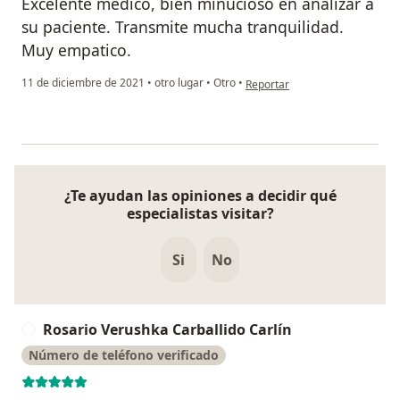
Excelente médico, bien minucioso en analizar a
su paciente. Transmite mucha tranquilidad.
Muy empatico.
en opinión del usuario CRISTI
11 de diciembre de 2021
•
otro lugar
•
Otro
•
Reportar
¿Te ayudan las opiniones a decidir qué
especialistas visitar?
Si
No
Rosario Verushka Carballido Carlín
R
Número de teléfono verificado