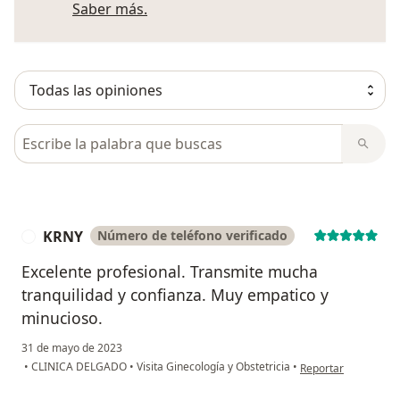
Más información sobre opiniones
Saber más.
Busca en opiniones
KRNY
Número de teléfono verificado
K
Excelente profesional. Transmite mucha
tranquilidad y confianza. Muy empatico y
minucioso.
31 de mayo de 2023
en opinión del usua
•
CLINICA DELGADO
•
Visita Ginecología y Obstetricia
•
Reportar