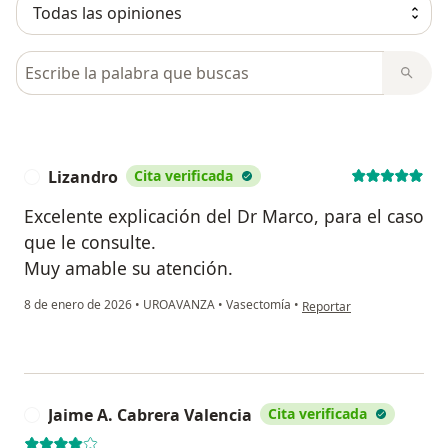
Busca en opiniones
Lizandro
Cita verificada
L
Excelente explicación del Dr Marco, para el caso
que le consulte.
Muy amable su atención.
en opinión del usuario Liz
8 de enero de 2026
•
UROAVANZA
•
Vasectomía
•
Reportar
Jaime A. Cabrera Valencia
Cita verificada
J