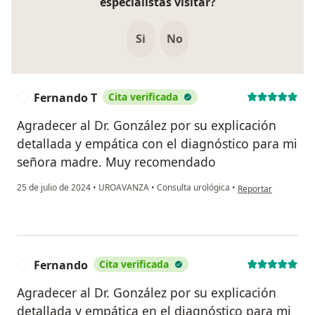
especialistas visitar?
Si
No
Fernando T
Cita verificada
F
Agradecer al Dr. González por su explicación
detallada y empática con el diagnóstico para mi
señora madre. Muy recomendado
en opinión del usua
25 de julio de 2024
•
UROAVANZA
•
Consulta urológica
•
Reportar
Fernando
Cita verificada
F
Agradecer al Dr. González por su explicación
detallada y empática en el diagnóstico para mi