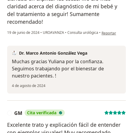
claridad acerca del diagnóstico de mi bebé y
del tratamiento a seguir! Sumamente
recomendado!
en opinión del usua
19 de junio de 2024
•
UROAVANZA
•
Consulta urológica
•
Reportar
Dr. Marco Antonio González Vega
Muchas gracias Yuliana por la confianza.
Seguimos trabajando por el bienestar de
nuestro pacientes. !
4 de agosto de 2024
GM
Cita verificada
G
Excelente trato y explicación fácil de entender
con ejemplos visuales! Muy recomendado