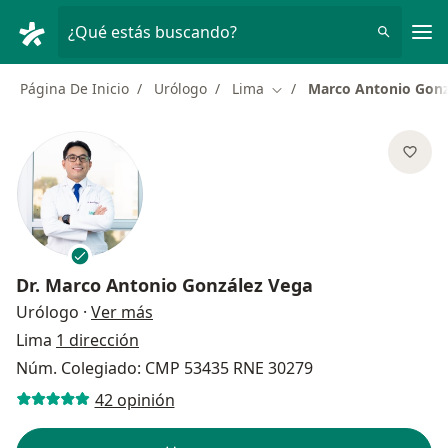
Men
¿Qué estás buscando?
Página De Inicio
Urólogo
Lima
Marco Antonio Gonz
Cambiar de ciudad
Dr.
Marco Antonio González Vega
sobre las especializaciones
Urólogo
·
Ver más
Lima
1 dirección
Núm. Colegiado: CMP 53435 RNE 30279
42 opinión