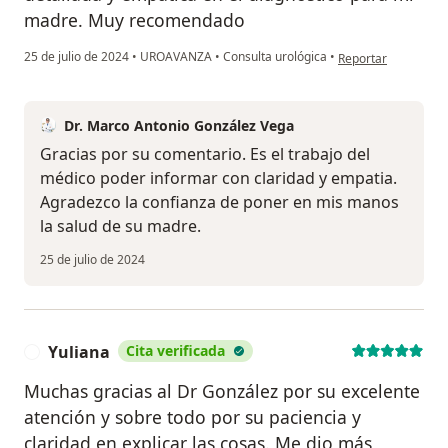
madre. Muy recomendado
en opinión del usua
25 de julio de 2024
•
UROAVANZA
•
Consulta urológica
•
Reportar
Dr. Marco Antonio González Vega
Gracias por su comentario. Es el trabajo del
médico poder informar con claridad y empatia.
Agradezco la confianza de poner en mis manos
la salud de su madre.
25 de julio de 2024
Yuliana
Cita verificada
Y
Muchas gracias al Dr González por su excelente
atención y sobre todo por su paciencia y
claridad en explicar las cosas. Me dio más