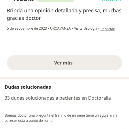
Brinda una opinión detallada y precisa, muchas
gracias doctor
en opinión del us
5 de septiembre de 2023
•
UROAVANZA
•
Visita Urología
•
Reportar
Ver más
opiniones anteriores
Dudas solucionadas
33 dudas solucionadas a pacientes en Doctoralia
Buenas doctor una pregunta el frenillo de mi pene tiene un agujero y al
parecer está a punto de romp