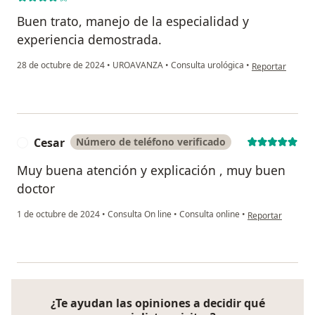
Buen trato, manejo de la especialidad y
experiencia demostrada.
en opinión del u
28 de octubre de 2024
•
UROAVANZA
•
Consulta urológica
•
Reportar
Cesar
Número de teléfono verificado
C
Muy buena atención y explicación , muy buen
doctor
en opinión del us
1 de octubre de 2024
•
Consulta On line
•
Consulta online
•
Reportar
¿Te ayudan las opiniones a decidir qué