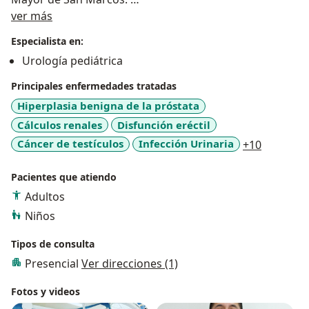
Acerca de mí
ver más
Coordinador de la especialidad de Urología en el
Especialista en:
Instituto Nacional de Salud del Niño - San Borja.
Urología pediátrica
Miembro asociado de la Sociedad Peruana de
Principales enfermedades tratadas
Urología.
Hiperplasia benigna de la próstata
Cálculos renales
Disfunción eréctil
Miembro del Capítulo de UroPediatría de la Sociedad
a11y_sr_
Cáncer de testículos
Infección Urinaria
+10
Peruana de Urología.
Pacientes que atiendo
Miembro de la Sociedad Iberoamericana de Urología
Adultos
pediátrica y de la Confederación Americana de
Urología CAU.
Niños
Tipos de consulta
Urología General (Adultos): Cálculos urinarios,
Presencial
Ver direcciones (1)
Infertilidad, Enfermedades de la próstata, Dolor
Pélvico Crónico, Andrología y Disfunción sexual.
Fotos y videos