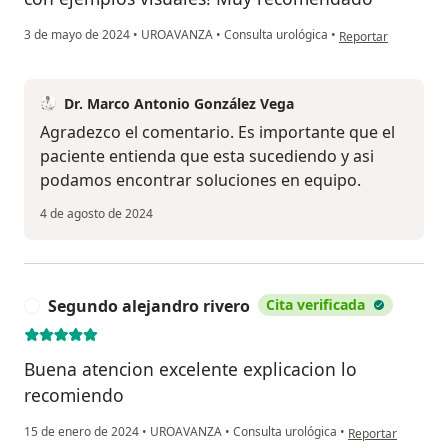
en opinión del usu
3 de mayo de 2024
•
UROAVANZA
•
Consulta urológica
•
Reportar
Dr. Marco Antonio González Vega
Agradezco el comentario. Es importante que el
paciente entienda que esta sucediendo y asi
podamos encontrar soluciones en equipo.
4 de agosto de 2024
Segundo alejandro rivero
Cita verificada
S
Buena atencion excelente explicacion lo
recomiendo
en opinión del us
15 de enero de 2024
•
UROAVANZA
•
Consulta urológica
•
Reportar