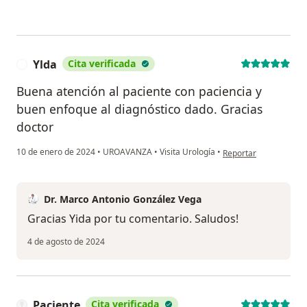
Ylda
Cita verificada
Y
Buena atención al paciente con paciencia y
buen enfoque al diagnóstico dado. Gracias
doctor
en opinión del usuario
10 de enero de 2024
•
UROAVANZA
•
Visita Urología
•
Reportar
Dr. Marco Antonio González Vega
Gracias Yida por tu comentario. Saludos!
4 de agosto de 2024
Paciente
Cita verificada