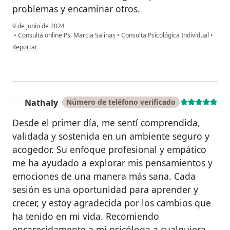
problemas y encaminar otros.
9 de junio de 2024
•
Consulta online Ps. Marcia Salinas
•
Consulta Psicológica Individual
•
en opinión del usuario Verónica
Reportar
Nathaly
Número de teléfono verificado
N
Desde el primer día, me sentí comprendida,
validada y sostenida en un ambiente seguro y
acogedor. Su enfoque profesional y empático
me ha ayudado a explorar mis pensamientos y
emociones de una manera más sana. Cada
sesión es una oportunidad para aprender y
crecer, y estoy agradecida por los cambios que
ha tenido en mi vida. Recomiendo
encarecidamente a mi psicóloga a cualquiera