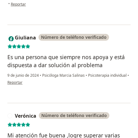
en opinión del usuario Alexsandra Ruiz Eldredge Pastor
•
Reportar
Giuliana
Número de teléfono verificado
G
Es una persona que siempre nos apoya y está
dispuesta a dar solución al problema
9 de junio de 2024
•
Psicóloga Marcia Salinas
•
Psicoterapia individual
•
en opinión del usuario Giuliana
Reportar
Verónica
Número de teléfono verificado
V
Mi atención fue buena ,logre superar varias