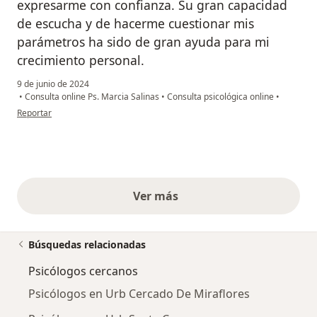
expresarme con confianza. Su gran capacidad
de escucha y de hacerme cuestionar mis
parámetros ha sido de gran ayuda para mi
crecimiento personal.
9 de junio de 2024
•
Consulta online Ps. Marcia Salinas
•
Consulta psicológica online
•
en opinión del usuario Mariane Goñi
Reportar
Ver más
opiniones anteriores
Búsquedas relacionadas
Psicólogos cercanos
Psicólogos en Urb Cercado De Miraflores