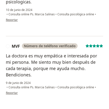
psicologicas.
10 de junio de 2024
•
Consulta online Ps. Marcia Salinas
•
Consulta psicológica online
•
en opinión del usuario Daniela Rojas
Reportar
MVF
Número de teléfono verificado
M
La doctora es muy empática e interesada por
mi persona. Me siento muy bien después de
cada terapia, porque me ayuda mucho.
Bendiciones.
9 de junio de 2024
•
Consulta online Ps. Marcia Salinas
•
Consulta psicológica online
•
en opinión del usuario MVF
Reportar