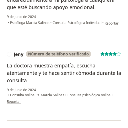
que esté buscando apoyo emocional.
9 de junio de 2024
en opinión del
•
Psicóloga Marcia Salinas
•
Consulta Psicológica Individual
•
Reportar
Jeny
Número de teléfono verificado
J
La doctora muestra empatía, escucha
atentamente y te hace sentir cómoda durante la
consulta
9 de junio de 2024
•
Consulta online Ps. Marcia Salinas
•
Consulta psicológica online
•
en opinión del usuario Jeny
Reportar