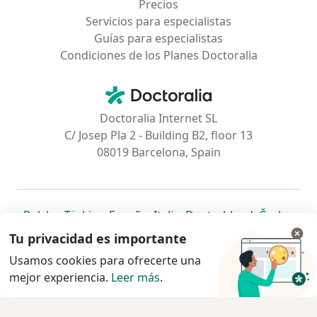
Precios
Servicios para especialistas
Guías para especialistas
Condiciones de los Planes Doctoralia
Contacto
Doctoralia - Página de inicio
Doctoralia Internet SL
C/ Josep Pla 2 - Building B2, floor 13
08019 Barcelona, Spain
se abre en una nueva pestaña
se abre en una nueva pestaña
se abre en una nueva pestaña
se abre en una nueva pes
se abre en 
se a
Polska
,
Türkiye
,
España
,
Italia
,
Deutschland
,
Česko
,
se abre en una nueva pestaña
se abre en una nueva pestaña
se abre en una nueva pestaña
se abre en una nueva p
se abre en 
se abr
Portugal
,
México
,
Chile
,
Brasil
,
Argentina
,
Perú
,
Tu privacidad es importante
se abre en una nueva pe
Colombia
Usamos cookies para ofrecerte una
mejor experiencia.
www.doctoralia.pe © 2026 - Encuentra tu
Leer más
.
especialista y agenda cita