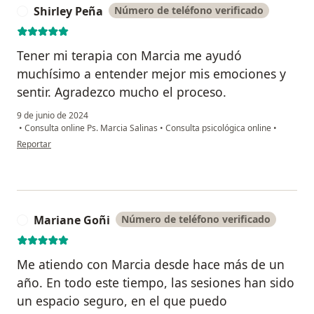
Shirley Peña
Número de teléfono verificado
S
Tener mi terapia con Marcia me ayudó
muchísimo a entender mejor mis emociones y
sentir. Agradezco mucho el proceso.
9 de junio de 2024
•
Consulta online Ps. Marcia Salinas
•
Consulta psicológica online
•
en opinión del usuario Shirley Peña
Reportar
Mariane Goñi
Número de teléfono verificado
M
Me atiendo con Marcia desde hace más de un
año. En todo este tiempo, las sesiones han sido
un espacio seguro, en el que puedo