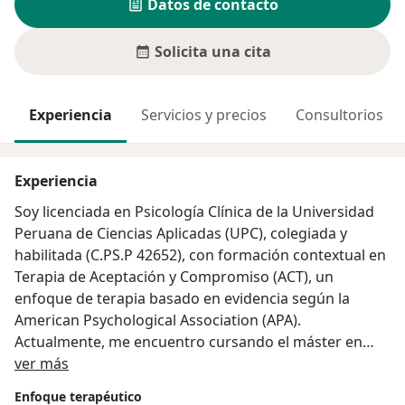
Datos de contacto
Solicita una cita
Experiencia
Servicios y precios
Consultorios
Experiencia
Soy licenciada en Psicología Clínica de la Universidad
Peruana de Ciencias Aplicadas (UPC), colegiada y
habilitada (C.PS.P 42652), con formación contextual en
Terapia de Aceptación y Compromiso (ACT), un
enfoque de terapia basado en evidencia según la
American Psychological Association (APA).
Actualmente, me encuentro cursando el máster en
Acerca de mí
Terapias de Tercera Generación en la Universidad
ver más
Internacional de Valencia.
Enfoque terapéutico