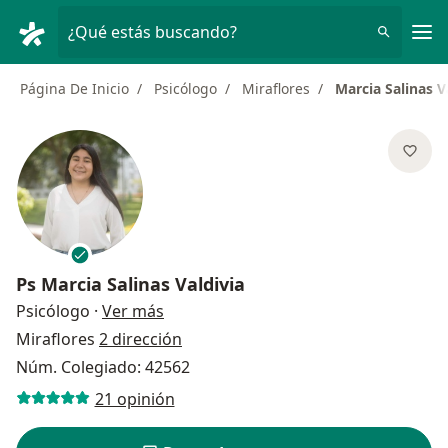
Men
¿Qué estás buscando?
Página De Inicio
Psicólogo
Miraflores
Marcia Salinas V
Ps
Marcia Salinas Valdivia
sobre las especializaciones
Psicólogo
·
Ver más
Miraflores
2 dirección
Núm. Colegiado: 42562
21 opinión