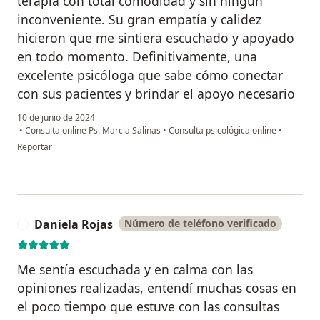
terapia con total comodidad y sin ningún
inconveniente. Su gran empatía y calidez
hicieron que me sintiera escuchado y apoyado
en todo momento. Definitivamente, una
excelente psicóloga que sabe cómo conectar
con sus pacientes y brindar el apoyo necesario
10 de junio de 2024
•
Consulta online Ps. Marcia Salinas
•
Consulta psicológica online
•
en opinión del usuario Camila
Reportar
Daniela Rojas
Número de teléfono verificado
D
Me sentía escuchada y en calma con las
opiniones realizadas, entendí muchas cosas en
el poco tiempo que estuve con las consultas