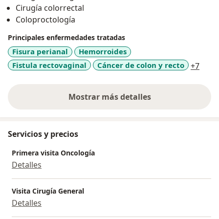
Cirugía colorrectal
FASCRS : Fellow de la American Society of Colon and
Coloproctología
Rectal Surgeons : 2008
FRCS : Fellow del Royal College of Surgeons de
Principales enfermedades tratadas
Inglaterra : 2013
Fisura perianal
Hemorroides
- Entrenamiento Formal en Cirugia Colorectal :
a11y
Fistula rectovaginal
Cáncer de colon y recto
+7
Memorial Sloan Ketterig Cancer Center New York
, USA ,2007
Cleveland Clinic Florida : USA, 2003
Mostrar más detalles
sobre la experiencia
St Marks Hospital and Institute : Londres,
Inglaterra,1997
Hospital das Clinicas Sao Paulo , Brasil,1992
Servicios y precios
- Entrenamiento Formal en Cirugia General y
Laparoscopica :
Primera visita Oncología
Doctors Hospital y Baptist Hospital , Florida , USA ; ano
Detalles
2003
Hospital Cochin, Paris, Francia, ano 2000
Visita Cirugía General
- Docencia Universitaria :
Detalles
Profesor Principal de Cirugia, Facultad de Medicina de