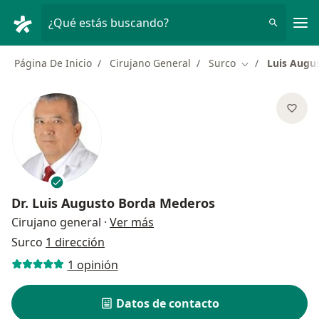
Men
¿Qué estás buscando?
Página De Inicio
Cirujano General
Surco
Luis Augu
Cambiar de ciu
Dr.
Luis Augusto Borda Mederos
sobre las especializaciones
Cirujano general
·
Ver más
Surco
1 dirección
1 opinión
Datos de contacto