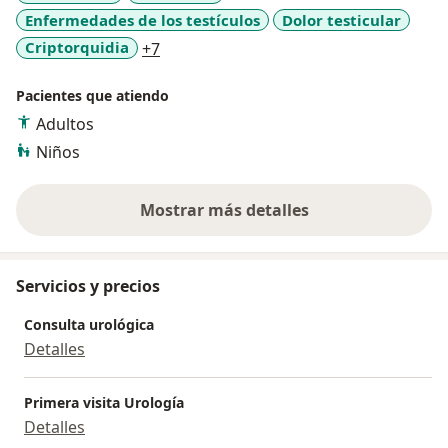
Enfermedades de los testículos
Dolor testicular
eyaculación precoz.
- Fimosis.
a11y_sr_more_diseases
Criptorquidia
+7
- Cáncer: Próstata, riñón, testicular y pene.
- Varicocele.
Pacientes que atiendo
- Criptorquidea.
Adultos
- EMERGENCIAS UROLOGICAS LAS 24 HORAS.
Niños
Mostrar más detalles
sobre la experiencia
Servicios y precios
Consulta urológica
Detalles
Primera visita Urología
Detalles