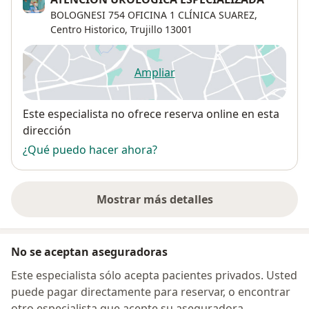
BOLOGNESI 754 OFICINA 1 CLÍNICA SUAREZ,
Centro Historico
,
Trujillo
13001
Ampliar
se abre en una nueva pestañ
Disponibilidad
Este especialista no ofrece reserva online en esta
dirección
¿Qué puedo hacer ahora?
Mostrar más detalles
sobre la dirección
No se aceptan aseguradoras
Este especialista sólo acepta pacientes privados. Usted
puede pagar directamente para reservar, o encontrar
otro especialista que acepte su aseguradora.