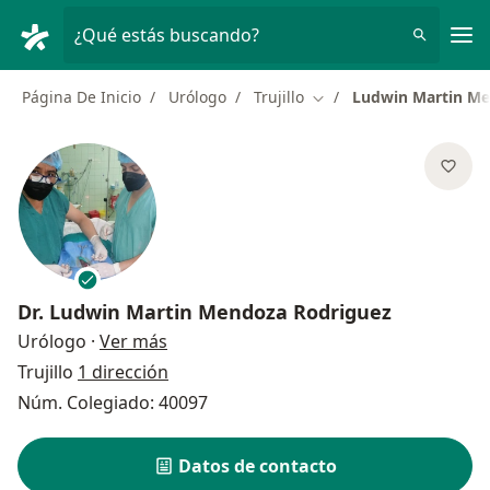
Men
¿Qué estás buscando?
Página De Inicio
Urólogo
Trujillo
Ludwin Martin Me
Cambiar de ciudad
Dr.
Ludwin Martin Mendoza Rodriguez
sobre las especializaciones
Urólogo
·
Ver más
Trujillo
1 dirección
Núm. Colegiado: 40097
Datos de contacto