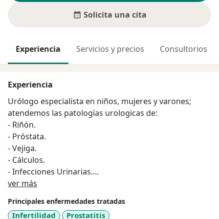
Solicita una cita
Experiencia
Servicios y precios
Consultorios
Experiencia
Urólogo especialista en niños, mujeres y varones;
atendemos las patologías urologicas de:
- Riñón.
- Próstata.
- Vejiga.
- Cálculos.
- Infecciones Urinarias.
Acerca de mí
- Incontinencias Urinarias.
ver más
- Enfermedades de Transmisión Sexual.
Principales enfermedades tratadas
- Fertilidad.
Infertilidad
Prostatitis
- Disfunción sexual: Dificultad de la erección y