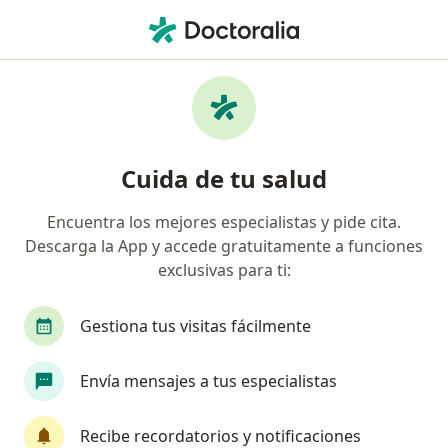
Men
Dolor Testicular • Trujillo, La Libertad
Filtros
• 1
Mapa
Especialistas en Dolor testicular en Trujillo
Cuida de tu salud
Encuentra los mejores especialistas y pide cita.
¿Qué especialidad estás buscando?
Descarga la App y accede gratuitamente a funciones
Urólogo
exclusivas para ti:
Gestiona tus visitas fácilmente
Envía mensajes a tus especialistas
Recibe recordatorios y notificaciones